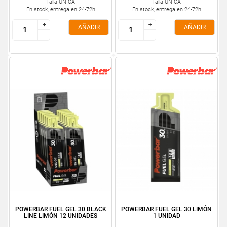
Talla ÚNICA
Talla ÚNICA
En stock, entrega en 24-72h
En stock, entrega en 24-72h
+
+
+
+
AÑADIR
AÑADIR
-
-
-
-
POWERBAR FUEL GEL 30 BLACK
POWERBAR FUEL GEL 30 LIMÓN
LINE LIMÓN 12 UNIDADES
1 UNIDAD