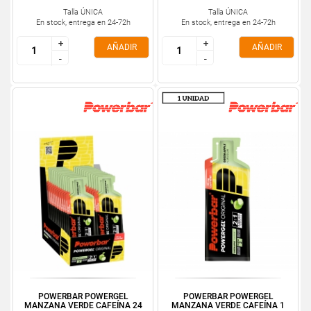
Talla ÚNICA
Talla ÚNICA
En stock, entrega en 24-72h
En stock, entrega en 24-72h
+
+
+
+
AÑADIR
AÑADIR
-
-
-
-
POWERBAR POWERGEL
POWERBAR POWERGEL
MANZANA VERDE CAFEÍNA 24
MANZANA VERDE CAFEÍNA 1