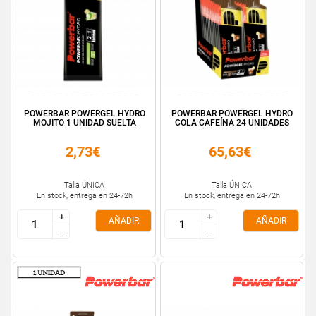
POWERBAR POWERGEL HYDRO
POWERBAR POWERGEL HYDRO
MOJITO 1 UNIDAD SUELTA
COLA CAFEÍNA 24 UNIDADES
2,73€
65,63€
Talla ÚNICA
Talla ÚNICA
En stock, entrega en 24-72h
En stock, entrega en 24-72h
+
+
+
+
AÑADIR
AÑADIR
-
-
-
-