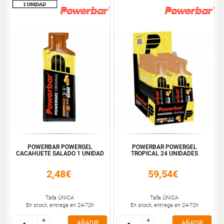
POWERBAR POWERGEL
POWERBAR POWERGEL
CACAHUETE SALADO 1 UNIDAD
TROPICAL 24 UNIDADES
2,48€
59,54€
Talla ÚNICA
Talla ÚNICA
En stock, entrega en 24-72h
En stock, entrega en 24-72h
+
+
+
+
AÑADIR
AÑADIR