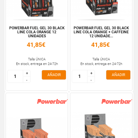
POWERBAR FUEL GEL 30 BLACK
POWERBAR FUEL GEL 30 BLACK
LINE COLA ORANGE 12
LINE COLA ORANGE + CAFFEINE
UNIDADES
12 UNIDADE...
41,85€
41,85€
Talla ÚNICA
Talla ÚNICA
En stock, entrega en 24-72h
En stock, entrega en 24-72h
+
+
+
+
AÑADIR
AÑADIR
-
-
-
-