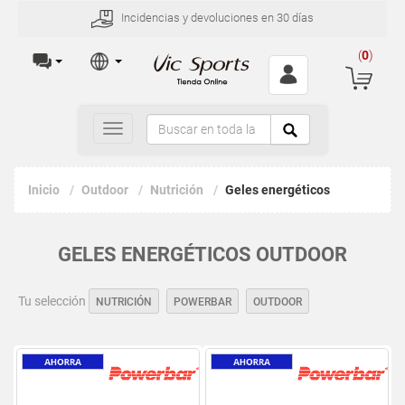
Incidencias y devoluciones en 30 días
(
0
)
Toggle
navigation
Inicio
Outdoor
Nutrición
Geles energéticos
GELES ENERGÉTICOS OUTDOOR
Tu selección
NUTRICIÓN
POWERBAR
OUTDOOR