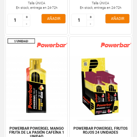
Talla ÚNICA
Talla ÚNICA
En stock, entrega en 24-72h
En stock, entrega en 24-72h
+
+
+
+
AÑADIR
AÑADIR
-
-
-
-
POWERBAR POWERGEL MANGO
POWERBAR POWERGEL FRUTOS
FRUTA DE LA PASIÓN CAFEÍNA 1
ROJOS 24 UNIDADES
UNIDAD