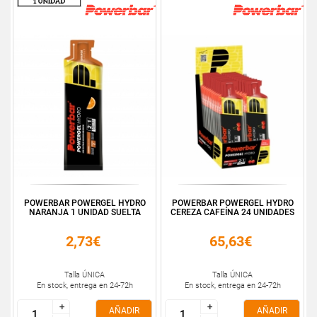
POWERBAR POWERGEL HYDRO
POWERBAR POWERGEL HYDRO
NARANJA 1 UNIDAD SUELTA
CEREZA CAFEÍNA 24 UNIDADES
2,73€
65,63€
Talla ÚNICA
Talla ÚNICA
En stock, entrega en 24-72h
En stock, entrega en 24-72h
+
+
+
+
AÑADIR
AÑADIR