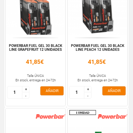
POWERBAR FUEL GEL 30 BLACK
POWERBAR FUEL GEL 30 BLACK
LINE GRAPEFRUIT 12 UNIDADES
LINE PEACH 12 UNIDADES
41,85€
41,85€
Talla ÚNICA
Talla ÚNICA
En stock, entrega en 24-72h
En stock, entrega en 24-72h
+
+
+
+
AÑADIR
AÑADIR
-
-
-
-