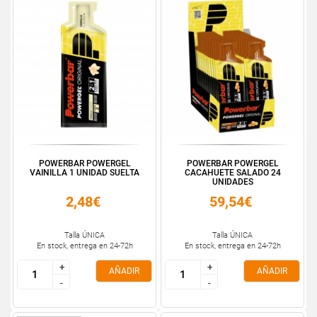
POWERBAR POWERGEL
POWERBAR POWERGEL
VAINILLA 1 UNIDAD SUELTA
CACAHUETE SALADO 24
UNIDADES
2,48€
59,54€
Talla ÚNICA
Talla ÚNICA
En stock, entrega en 24-72h
En stock, entrega en 24-72h
+
+
+
+
AÑADIR
AÑADIR
-
-
-
-