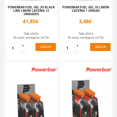
POWERBAR FUEL GEL 30 BLACK
POWERBAR FUEL GEL 30 LIMÓN
LINE LIMÓN CAFEÍNA 12
CAFEÍNA 1 UNIDAD
UNIDADES
41,85€
3,48€
Talla ÚNICA
Talla ÚNICA
En stock, entrega en 24-72h
En stock, entrega en 24-72h
+
+
+
+
AÑADIR
AÑADIR
-
-
-
-