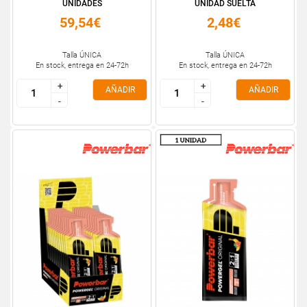
UNIDADES
UNIDAD SUELTA
59,54€
2,48€
Talla ÚNICA
Talla ÚNICA
En stock, entrega en 24-72h
En stock, entrega en 24-72h
+
+
+
+
AÑADIR
AÑADIR
-
-
-
-