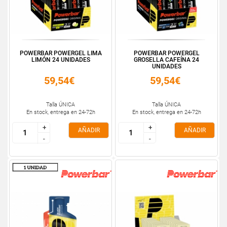
POWERBAR POWERGEL LIMA
POWERBAR POWERGEL
LIMÓN 24 UNIDADES
GROSELLA CAFEÍNA 24
UNIDADES
59,54€
59,54€
Talla ÚNICA
Talla ÚNICA
En stock, entrega en 24-72h
En stock, entrega en 24-72h
+
+
+
+
AÑADIR
AÑADIR
-
-
-
-