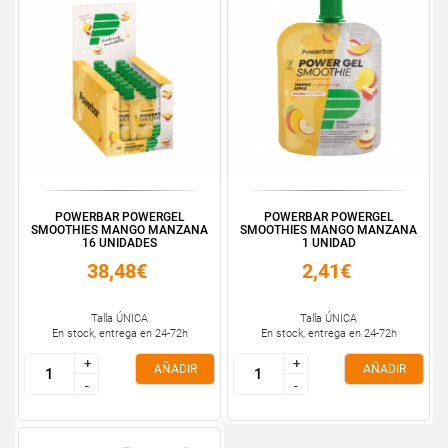
POWERBAR POWERGEL
POWERBAR POWERGEL
SMOOTHIES MANGO MANZANA
SMOOTHIES MANGO MANZANA
16 UNIDADES
1 UNIDAD
38,48€
2,41€
Talla ÚNICA
Talla ÚNICA
En stock, entrega en 24-72h
En stock, entrega en 24-72h
+
+
+
+
AÑADIR
AÑADIR
-
-
-
-