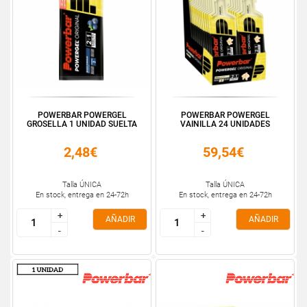
POWERBAR POWERGEL
POWERBAR POWERGEL
GROSELLA 1 UNIDAD SUELTA
VAINILLA 24 UNIDADES
2,48€
59,54€
Talla ÚNICA
Talla ÚNICA
En stock, entrega en 24-72h
En stock, entrega en 24-72h
+
+
+
+
AÑADIR
AÑADIR
-
-
-
-