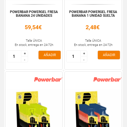
POWERBAR POWERGEL FRESA
POWERBAR POWERGEL FRESA
BANANA 24 UNIDADES
BANANA 1 UNIDAD SUELTA
59,54€
2,48€
Talla ÚNICA
Talla ÚNICA
En stock, entrega en 24-72h
En stock, entrega en 24-72h
+
+
+
+
AÑADIR
AÑADIR
-
-
-
-