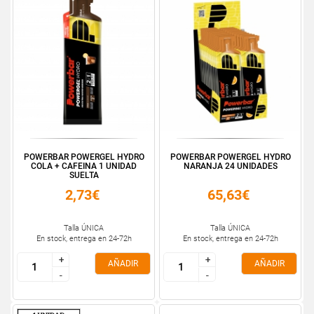
POWERBAR POWERGEL HYDRO
POWERBAR POWERGEL HYDRO
COLA + CAFEINA 1 UNIDAD
NARANJA 24 UNIDADES
SUELTA
2,73€
65,63€
Talla ÚNICA
Talla ÚNICA
En stock, entrega en 24-72h
En stock, entrega en 24-72h
+
+
+
+
AÑADIR
AÑADIR
-
-
-
-