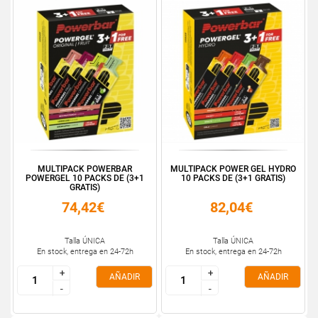
MULTIPACK POWERBAR
MULTIPACK POWER GEL HYDRO
POWERGEL 10 PACKS DE (3+1
10 PACKS DE (3+1 GRATIS)
GRATIS)
74,42€
82,04€
Talla ÚNICA
Talla ÚNICA
En stock, entrega en 24-72h
En stock, entrega en 24-72h
+
+
+
+
AÑADIR
AÑADIR
-
-
-
-