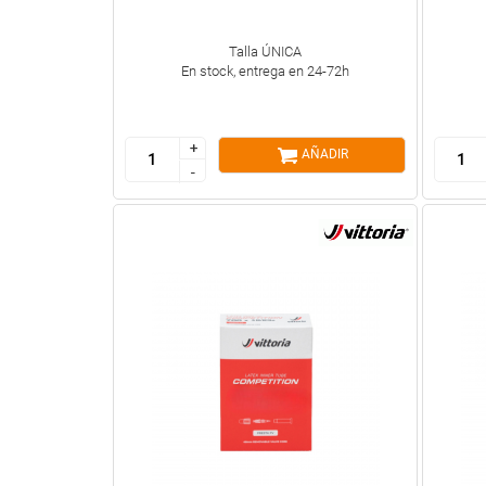
Talla ÚNICA
En stock, entrega en 24-72h
+
+
AÑADIR
-
-