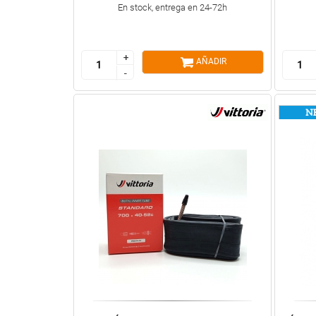
En stock, entrega en 24-72h
+
+
AÑADIR
-
-