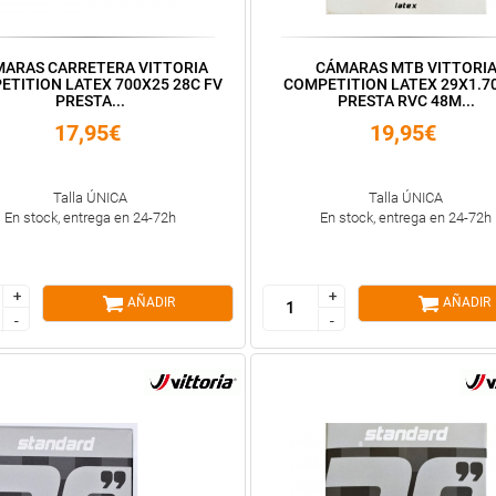
ARAS CARRETERA VITTORIA
CÁMARAS MTB VITTORI
ETITION LATEX 700X25 28C FV
COMPETITION LATEX 29X1.70
PRESTA...
PRESTA RVC 48M...
17,95€
19,95€
Talla ÚNICA
Talla ÚNICA
En stock, entrega en 24-72h
En stock, entrega en 24-72h
+
+
+
+
AÑADIR
AÑADIR
-
-
-
-