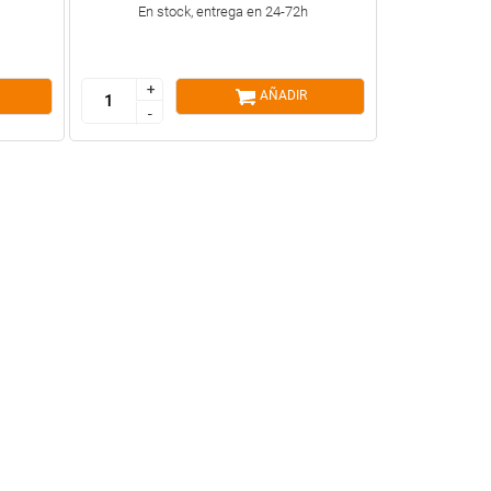
En stock, entrega en 24-72h
+
+
AÑADIR
-
-