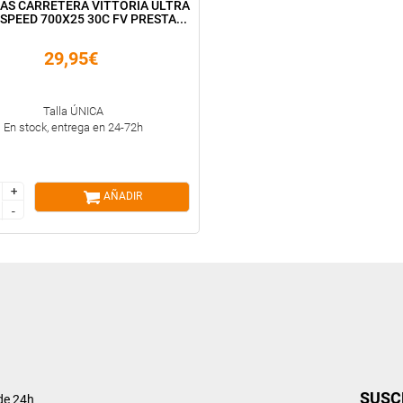
AS CARRETERA VITTORIA ULTRA
SPEED 700X25 30C FV PRESTA...
29,95€
Talla ÚNICA
En stock, entrega en 24-72h
+
+
AÑADIR
-
-
SUSC
de 24h