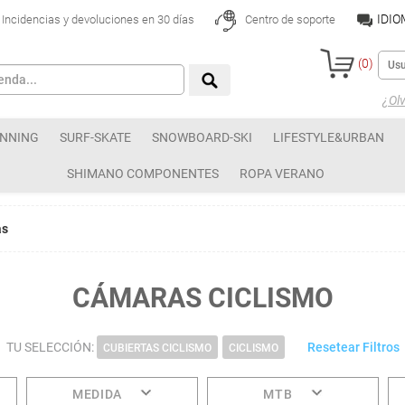
IDI
Incidencias y devoluciones en 30 días
Centro de soporte
(
0
)
¿Olv
NNING
SURF-SKATE
SNOWBOARD-SKI
LIFESTYLE&URBAN
SHIMANO COMPONENTES
ROPA VERANO
as
CÁMARAS CICLISMO
TU SELECCIÓN:
Resetear Filtros
CUBIERTAS CICLISMO
CICLISMO
MEDIDA
MTB