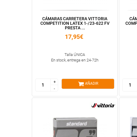
CÁMARAS CARRETERA VITTORIA
CÁM
COMPETITION LATEX 1-/23-622 FV
COMP
PRESTA ...
17,95€
Talla ÚNICA
En stock, entrega en 24-72h
+
+
AÑADIR
-
-