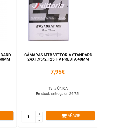
NDARD
CÁMARAS MTB VITTORIA STANDARD
 48MM
24X1.95/2.125 FV PRESTA 48MM
7,95€
Talla ÚNICA
En stock, entrega en 24-72h
+
+
AÑADIR
-
-