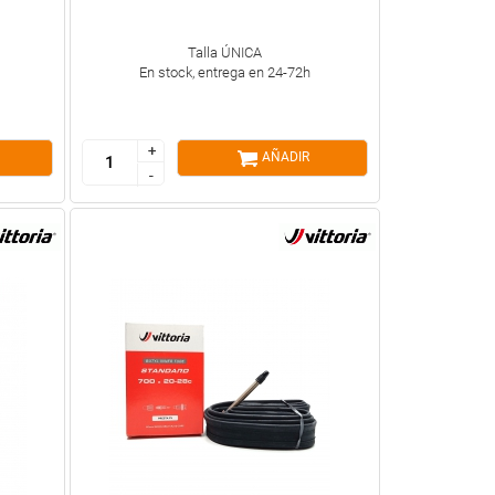
Talla ÚNICA
En stock, entrega en 24-72h
+
+
AÑADIR
-
-