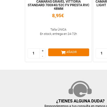
CÁMARAS GRAVEL VITTORIA
CÁMAR
STANDARD 700X40/52C FV PRESTA RVC
LIGHT 
48MM
8,95€
Talla ÚNICA
En stock, entrega en 24-72h
+
+
AÑADIR
-
-
¿TIENES ALGUNA DUDA?
Responderemos a tus consulta en menos 