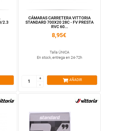
A
CÁMARAS CARRETERA VITTORIA
/2.3
STANDARD 700X20 28C - FV PRESTA
RVC 60...
8,95€
Talla ÚNICA
En stock, entrega en 24-72h
+
+
AÑADIR
-
-