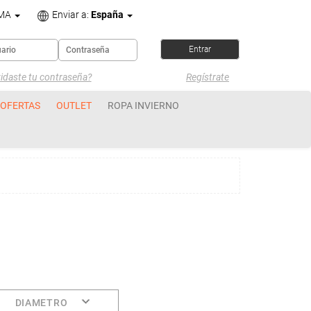
OMA
Enviar a:
España
idaste tu contraseña?
Regístrate
OFERTAS
OUTLET
ROPA INVIERNO
DIAMETRO