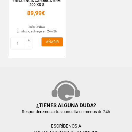
FRECUENCIA CARDIACA HRM
200 XS-S
89,99€
Talla ÚNICA
En stock, entrega en 24-72h
+
+
AÑADIR
-
-
¿TIENES ALGUNA DUDA?
Responderemos a tus consulta en menos de 24h
ESCRÍBENOS A