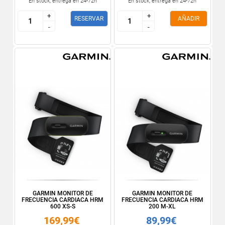
En stock, entrega en 24-72h
En stock, entrega en 24-72h
+
+
+
+
RESERVAR
AÑADIR
-
-
-
-
GARMIN MONITOR DE
GARMIN MONITOR DE
FRECUENCIA CARDIACA HRM
FRECUENCIA CARDIACA HRM
600 XS-S
200 M-XL
169,99€
89,99€