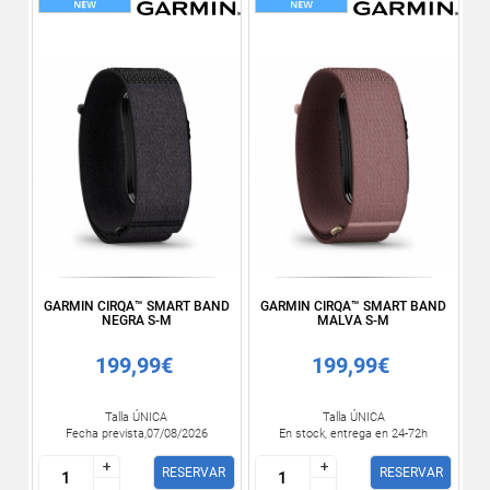
GARMIN CIRQA™ SMART BAND
GARMIN CIRQA™ SMART BAND
NEGRA S-M
MALVA S-M
199,99€
199,99€
Talla ÚNICA
Talla ÚNICA
Fecha prevista,07/08/2026
En stock, entrega en 24-72h
+
+
+
+
RESERVAR
RESERVAR