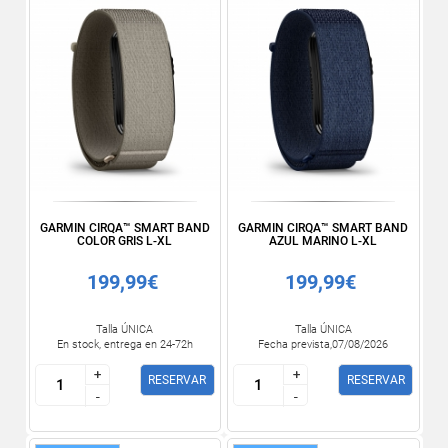
GARMIN CIRQA™ SMART BAND
GARMIN CIRQA™ SMART BAND
COLOR GRIS L-XL
AZUL MARINO L-XL
199,99€
199,99€
Talla ÚNICA
Talla ÚNICA
En stock, entrega en 24-72h
Fecha prevista,07/08/2026
+
+
+
+
RESERVAR
RESERVAR
-
-
-
-