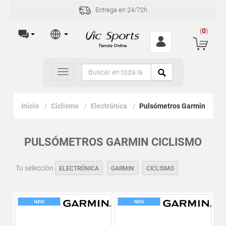
Entrega en 24/72h
(
0
)
Toggle
navigation
Inicio
Ciclismo
Electrónica
Pulsómetros Garmin
PULSÓMETROS GARMIN CICLISMO
Tu selección
ELECTRÓNICA
GARMIN
CICLISMO