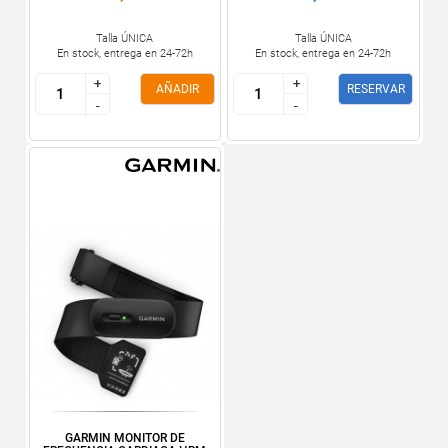
Talla ÚNICA
Talla ÚNICA
En stock, entrega en 24-72h
En stock, entrega en 24-72h
+
+
+
+
AÑADIR
RESERVAR
-
-
-
-
GARMIN MONITOR DE