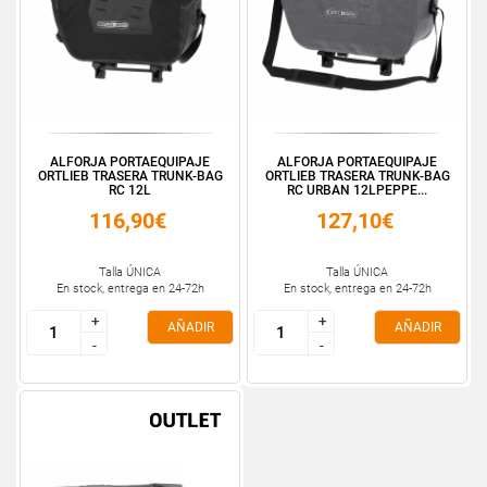
ALFORJA PORTAEQUIPAJE
ALFORJA PORTAEQUIPAJE
ORTLIEB TRASERA TRUNK-BAG
ORTLIEB TRASERA TRUNK-BAG
RC 12L
RC URBAN 12LPEPPE...
116,90€
127,10€
Talla ÚNICA
Talla ÚNICA
En stock, entrega en 24-72h
En stock, entrega en 24-72h
+
+
+
+
AÑADIR
AÑADIR
-
-
-
-