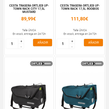
CESTA TRASERA ORTLIEB UP-
CESTA TRASERA ORTLIEB UP-
TOWN RACK CITY 17,5L
TOWN RACK 17,5L ROOIBOS
MUSTARD
89,99€
111,80€
Talla ÚNICA
Talla ÚNICA
En stock, entrega en 24-72h
En stock, entrega en 24-72h
+
+
+
+
AÑADIR
AÑADIR
-
-
-
-