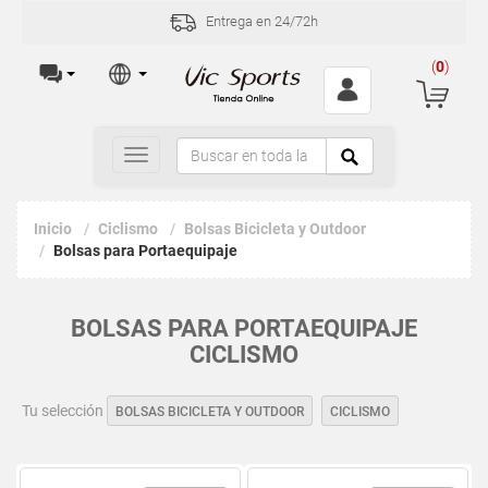
Entrega en 24/72h
Incidencias y de
(
0
)
Toggle
navigation
Inicio
Ciclismo
Bolsas Bicicleta y Outdoor
Bolsas para Portaequipaje
BOLSAS PARA PORTAEQUIPAJE
CICLISMO
Tu selección
BOLSAS BICICLETA Y OUTDOOR
CICLISMO