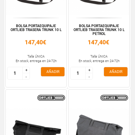
BOLSA PORTAEQUIPAJE
BOLSA PORTAEQUIPAJE
ORTLIEB TRASERA TRUNK 10 L
ORTLIEB TRASERA TRUNK 10 L
PETROL
147,40€
147,40€
Talla ÚNICA
Talla ÚNICA
En stock, entrega en 24-72h
En stock, entrega en 24-72h
+
+
+
+
AÑADIR
AÑADIR
-
-
-
-