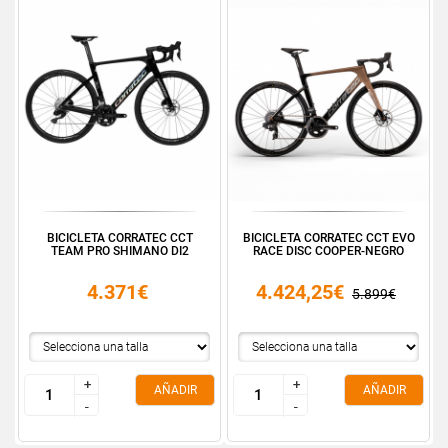
BICICLETA CORRATEC CCT
BICICLETA CORRATEC CCT EVO
TEAM PRO SHIMANO DI2
RACE DISC COOPER-NEGRO
4.371€
4.424,25€
5.899€
+
+
+
+
AÑADIR
AÑADIR
-
-
-
-