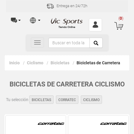
Entrega en 24/72h
(
0
)
Toggle
navigation
Inicio
Ciclismo
Bicicletas
Bicicletas de Carretera
BICICLETAS DE CARRETERA CICLISMO
Tu selección
BICICLETAS
CORRATEC
CICLISMO