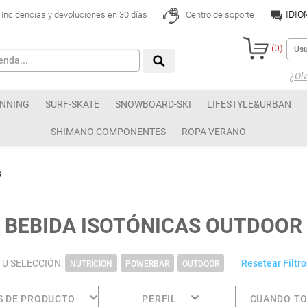
IDI
Incidencias y devoluciones en 30 días
Centro de soporte
(
0
)
¿Olv
NNING
SURF-SKATE
SNOWBOARD-SKI
LIFESTYLE&URBAN
SHIMANO COMPONENTES
ROPA VERANO
s
BEBIDA ISOTÓNICAS OUTDOOR
TU SELECCIÓN:
Resetear Filtro
NUTRICION
POWERBAR
OUTDOOR
S DE PRODUCTO
PERFIL
CUANDO T