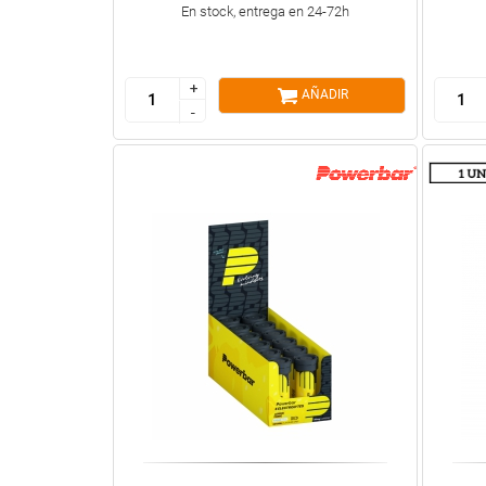
En stock, entrega en 24-72h
+
+
AÑADIR
-
-