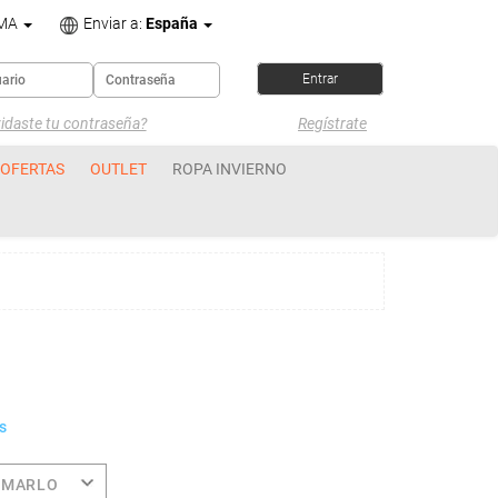
OMA
Enviar a:
España
idaste tu contraseña?
Regístrate
OFERTAS
OUTLET
ROPA INVIERNO
s
OMARLO