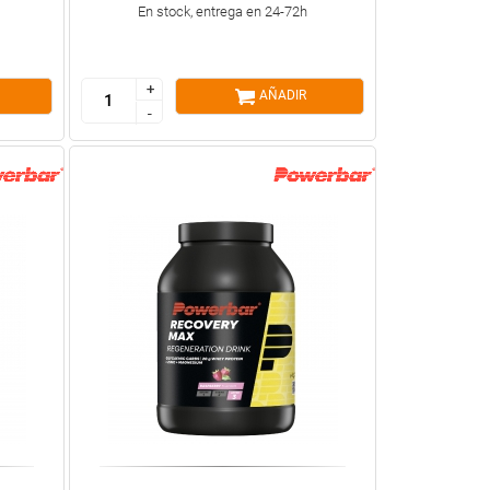
En stock, entrega en 24-72h
+
+
AÑADIR
-
-