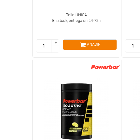
Talla ÚNICA
En stock, entrega en 24-72h
+
+
AÑADIR
-
-