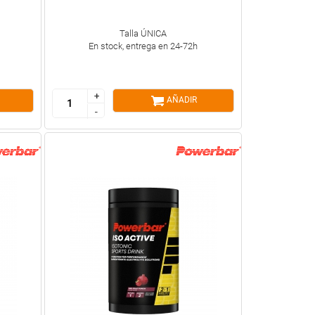
Talla ÚNICA
En stock, entrega en 24-72h
+
+
AÑADIR
-
-