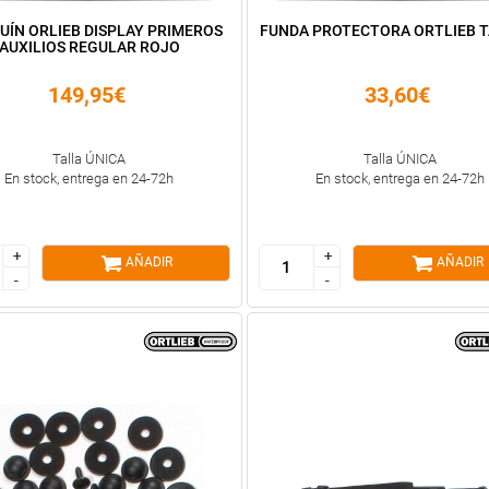
UÍN ORLIEB DISPLAY PRIMEROS
FUNDA PROTECTORA ORTLIEB T
AUXILIOS REGULAR ROJO
149,95€
33,60€
Talla ÚNICA
Talla ÚNICA
En stock, entrega en 24-72h
En stock, entrega en 24-72h
+
+
+
+
AÑADIR
AÑADIR
-
-
-
-