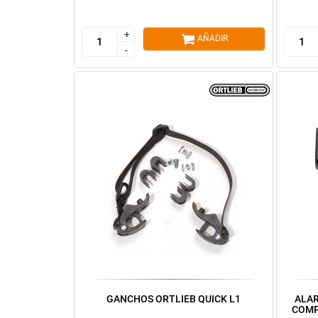
+
+
AÑADIR
-
-
GANCHOS ORTLIEB QUICK L1
ALAR
COMP