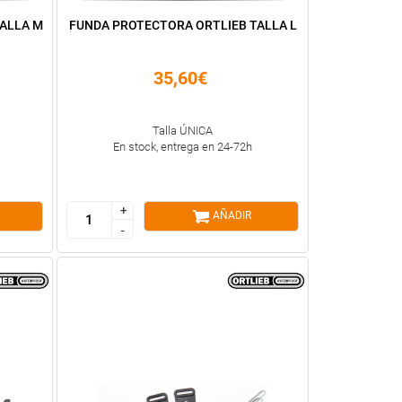
ALLA M
FUNDA PROTECTORA ORTLIEB TALLA L
35,60€
Talla ÚNICA
En stock, entrega en 24-72h
+
+
AÑADIR
-
-