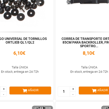
GO UNIVERSAL DE TORNILLOS
CORREA DE TRANSPORTE ORT
ORTLIEB QL1/QL2
85CM PARA BACKROLLER, FR
SPORTRO...
6,10€
8,10€
Talla ÚNICA
Talla ÚNICA
En stock, entrega en 24-72h
En stock, entrega en 24-72h
+
+
+
+
AÑADIR
AÑADIR
-
-
-
-