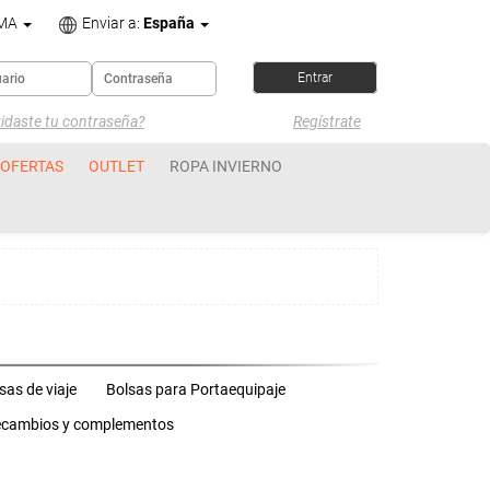
OMA
Enviar a:
España
idaste tu contraseña?
Regístrate
OFERTAS
OUTLET
ROPA INVIERNO
sas de viaje
Bolsas para Portaequipaje
cambios y complementos