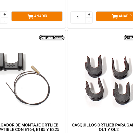
+
+
+
+
AÑADIR
AÑADIR
-
-
-
-
GADOR DE MONTAJE ORTLIEB
CASQUILLOS ORTLIEB PARA G
ATIBLE CON E164, E185 Y E225
QL1 Y QL2