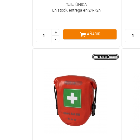
Talla ÚNICA
En stock, entrega en 24-72h
+
+
AÑADIR
-
-