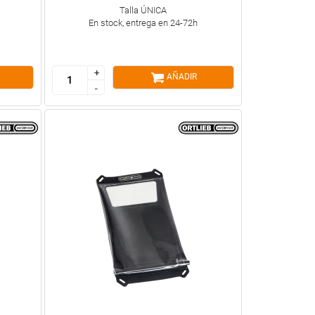
Talla ÚNICA
En stock, entrega en 24-72h
+
+
AÑADIR
-
-