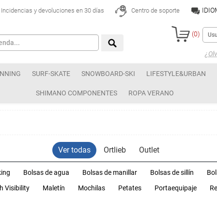
IDI
Incidencias y devoluciones en 30 días
Centro de soporte
(
0
)
¿Olv
NNING
SURF-SKATE
SNOWBOARD-SKI
LIFESTYLE&URBAN
SHIMANO COMPONENTES
ROPA VERANO
Ver todas
Ortlieb
Outlet
king
Bolsas de agua
Bolsas de manillar
Bolsas de sillín
Bol
h Visibility
Maletín
Mochilas
Petates
Portaequipaje
Re