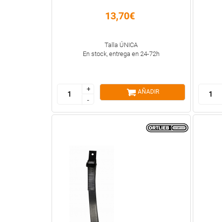
13,70€
Talla ÚNICA
En stock, entrega en 24-72h
+
+
AÑADIR
-
-