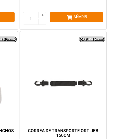
+
+
AÑADIR
-
-
ANCHOS
CORREA DE TRANSPORTE ORTLIEB
150CM