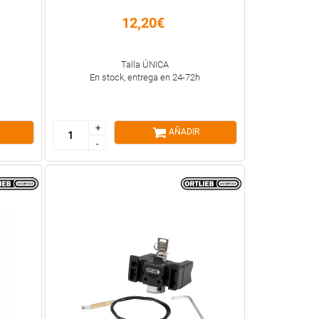
12,20€
Talla ÚNICA
En stock, entrega en 24-72h
+
+
AÑADIR
-
-