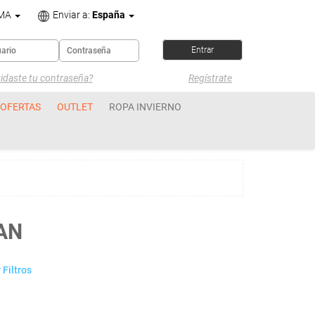
OMA
Enviar a:
España
idaste tu contraseña?
Regístrate
OFERTAS
OUTLET
ROPA INVIERNO
AN
 Filtros