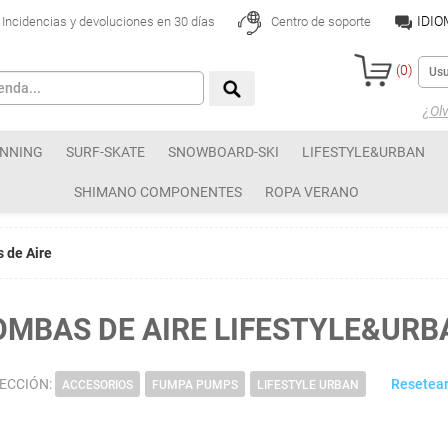
IDI
Incidencias y devoluciones en 30 días
Centro de soporte
(
0
)
¿Olv
NNING
SURF-SKATE
SNOWBOARD-SKI
LIFESTYLE&URBAN
SHIMANO COMPONENTES
ROPA VERANO
 de Aire
OMBAS DE AIRE LIFESTYLE&URB
LECCIÓN:
Resetear
ACCESORIOS
FUMPA PUMPS
LIFESTYLE URBAN