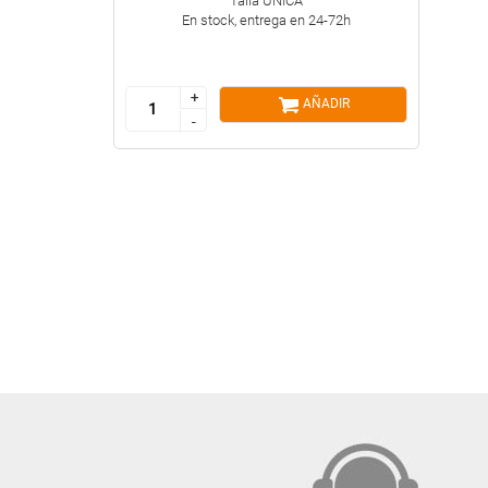
Talla ÚNICA
En stock, entrega en 24-72h
+
+
AÑADIR
-
-