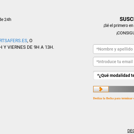
SUSC
de 24h
¡Sé el primero e
¡CONSIG
RTSAFERS.ES
, O
H Y VIERNES DE 9H A 13H.
Desliza la flecha para terminar 
DE