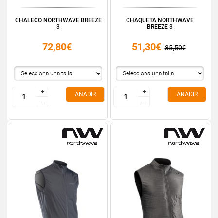
CHALECO NORTHWAVE BREEZE
CHAQUETA NORTHWAVE
3
BREEZE 3
72,80€
51,30€
85,50€
+
+
+
+
AÑADIR
AÑADIR
-
-
-
-