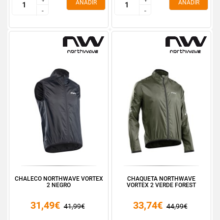
AÑADIR
AÑADIR
-
-
-
-
CHALECO NORTHWAVE VORTEX
CHAQUETA NORTHWAVE
2 NEGRO
VORTEX 2 VERDE FOREST
31,49€
33,74€
41,99€
44,99€