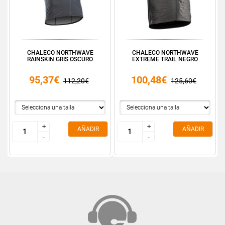
CHALECO NORTHWAVE
CHALECO NORTHWAVE
RAINSKIN GRIS OSCURO
EXTREME TRAIL NEGRO
95,37€
100,48€
112,20€
125,60€
+
+
+
+
AÑADIR
AÑADIR
-
-
-
-