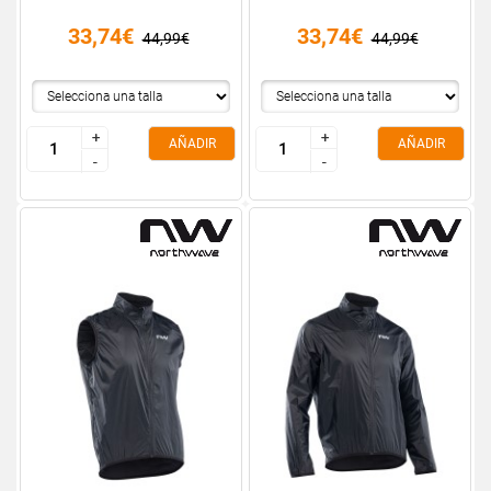
33,74€
33,74€
44,99€
44,99€
+
+
+
+
AÑADIR
AÑADIR
-
-
-
-