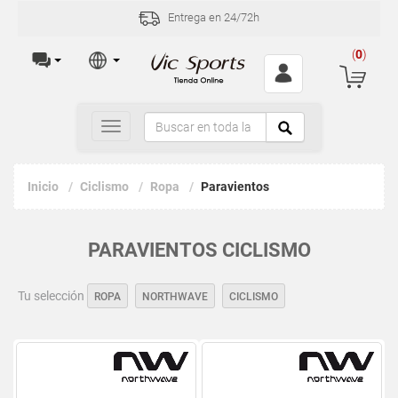
Entrega en 24/72h
(
0
)
Toggle
navigation
Inicio
Ciclismo
Ropa
Paravientos
PARAVIENTOS CICLISMO
Tu selección
ROPA
NORTHWAVE
CICLISMO