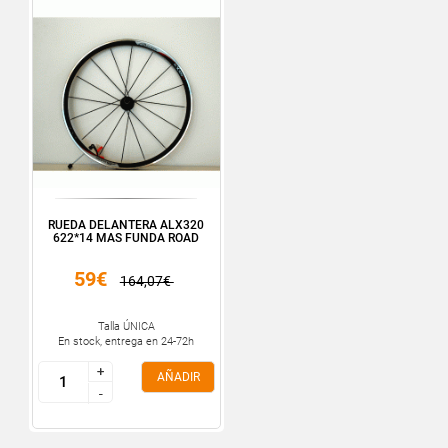
RUEDA DELANTERA ALX320
622*14 MAS FUNDA ROAD
59€
164,07€
Talla ÚNICA
En stock, entrega en 24-72h
+
+
AÑADIR
-
-