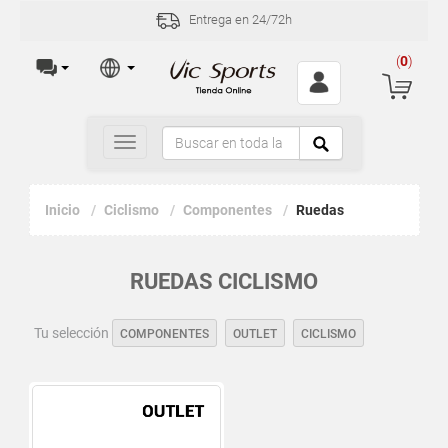
Entrega en 24/72h
(
0
)
Toggle
navigation
Inicio
Ciclismo
Componentes
Ruedas
RUEDAS CICLISMO
Tu selección
COMPONENTES
OUTLET
CICLISMO