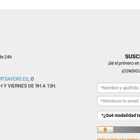
SUSC
de 24h
¡Sé el primero e
¡CONSIG
RTSAFERS.ES
, O
H Y VIERNES DE 9H A 13H.
Desliza la flecha para terminar 