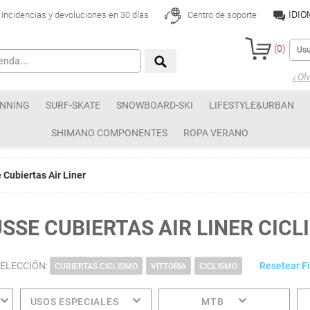
IDI
Incidencias y devoluciones en 30 días
Centro de soporte
(
0
)
¿Olv
NNING
SURF-SKATE
SNOWBOARD-SKI
LIFESTYLE&URBAN
SHIMANO COMPONENTES
ROPA VERANO
Cubiertas Air Liner
SSE CUBIERTAS AIR LINER CICL
SELECCIÓN:
Resetear Fi
CUBIERTAS CICLISMO
VITTORIA
CICLISMO
USOS ESPECIALES
MTB