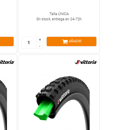
Talla ÚNICA
En stock, entrega en 24-72h
+
+
AÑADIR
-
-