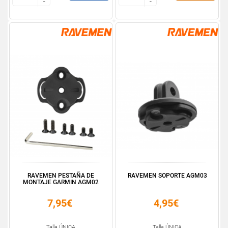
-
-
-
-
RAVEMEN PESTAÑA DE
RAVEMEN SOPORTE AGM03
MONTAJE GARMIN AGM02
7,95€
4,95€
Talla ÚNICA
Talla ÚNICA