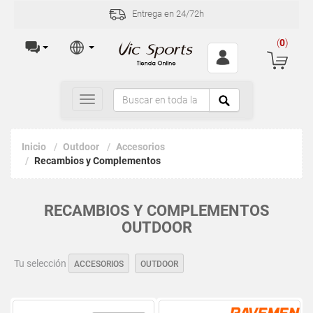
Entrega en 24/72h
(
0
)
Toggle
navigation
Inicio
Outdoor
Accesorios
Recambios y Complementos
RECAMBIOS Y COMPLEMENTOS
OUTDOOR
Tu selección
ACCESORIOS
OUTDOOR