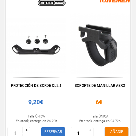
PROTECCIÓN DE BORDE QL2.1
SOPORTE DE MANILLAR AERO
9,20€
6€
Talla ÚNICA
Talla ÚNICA
En stock, entrega en 24-72h
En stock, entrega en 24-72h
+
+
+
+
RESERVAR
AÑADIR