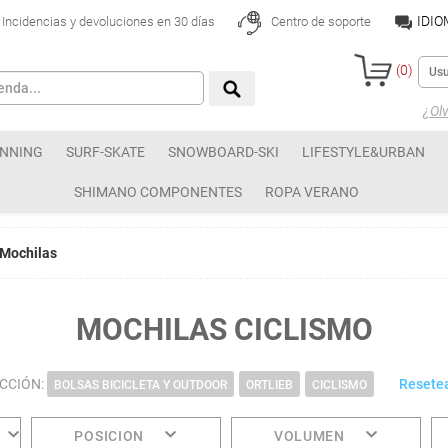
IDI
Incidencias y devoluciones en 30 días
Centro de soporte
(
0
)
¿Olv
NNING
SURF-SKATE
SNOWBOARD-SKI
LIFESTYLE&URBAN
SHIMANO COMPONENTES
ROPA VERANO
Mochilas
MOCHILAS CICLISMO
ECCIÓN:
Resetea
BOLSAS BICICLETA Y OUTDOOR
ORTLIEB
CICLISMO
POSICION
VOLUMEN