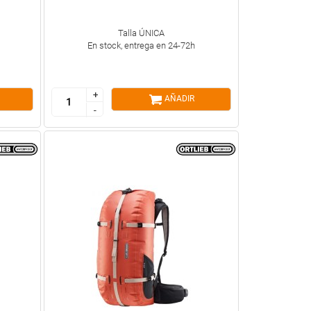
Talla ÚNICA
En stock, entrega en 24-72h
+
+
AÑADIR
-
-