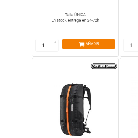
Talla ÚNICA
En stock, entrega en 24-72h
+
+
AÑADIR
-
-