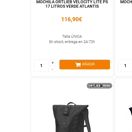
MOCHILA ORTLIEB VELOCITY LITE PS
MOCHI
17 LITROS VERDE ATLANTIS
116,90€
Talla ÚNICA
En stock, entrega en 24-72h
+
+
AÑADIR
-
-