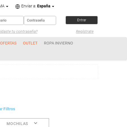
OMA
Enviar a:
España
idaste tu contraseña?
Regístrate
OFERTAS
OUTLET
ROPA INVIERNO
r Filtros
MOCHILAS