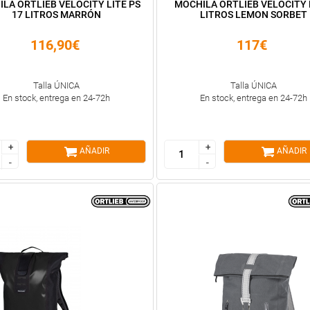
LA ORTLIEB VELOCITY LITE PS
MOCHILA ORTLIEB VELOCITY 
17 LITROS MARRÓN
LITROS LEMON SORBET
116,90€
117€
Talla ÚNICA
Talla ÚNICA
En stock, entrega en 24-72h
En stock, entrega en 24-72h
+
+
+
+
AÑADIR
AÑADIR
-
-
-
-