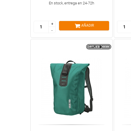
En stock, entrega en 24-72h
+
+
AÑADIR
-
-