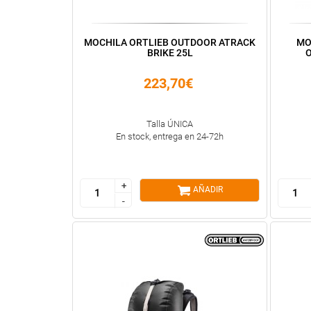
MOCHILA ORTLIEB OUTDOOR ATRACK
MO
BRIKE 25L
O
223,70€
Talla ÚNICA
En stock, entrega en 24-72h
+
+
AÑADIR
-
-