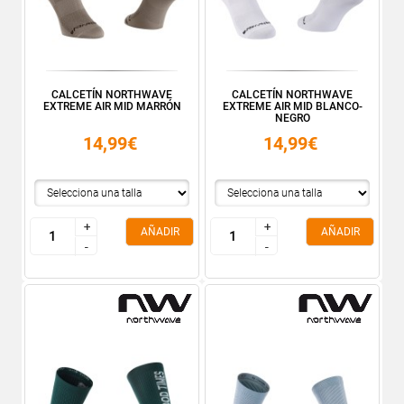
CALCETÍN NORTHWAVE
CALCETÍN NORTHWAVE
EXTREME AIR MID MARRÓN
EXTREME AIR MID BLANCO-
NEGRO
14,99€
14,99€
+
+
+
+
AÑADIR
AÑADIR
-
-
-
-