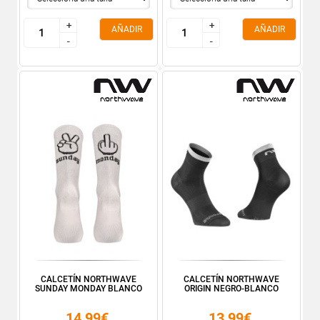
+
+
+
+
AÑADIR
AÑADIR
-
-
-
-
CALCETÍN NORTHWAVE
CALCETÍN NORTHWAVE
SUNDAY MONDAY BLANCO
ORIGIN NEGRO-BLANCO
14,99€
13,99€