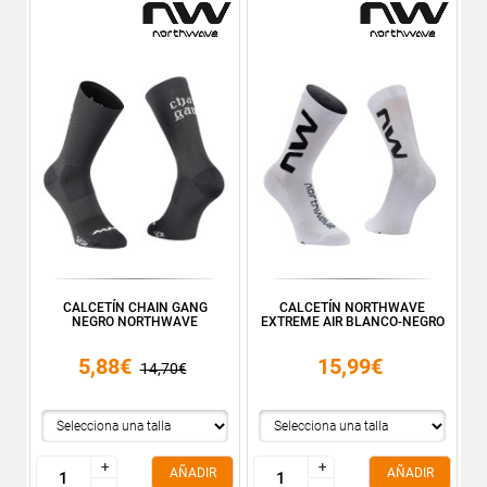
CALCETÍN CHAIN GANG
CALCETÍN NORTHWAVE
NEGRO NORTHWAVE
EXTREME AIR BLANCO-NEGRO
5,88€
15,99€
14,70€
+
+
+
+
AÑADIR
AÑADIR