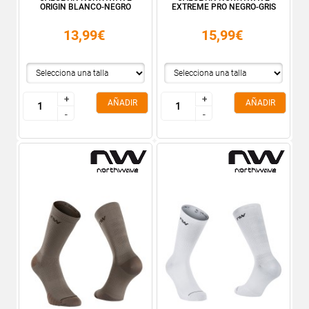
ORIGIN BLANCO-NEGRO
EXTREME PRO NEGRO-GRIS
13,99€
15,99€
+
+
+
+
AÑADIR
AÑADIR
-
-
-
-