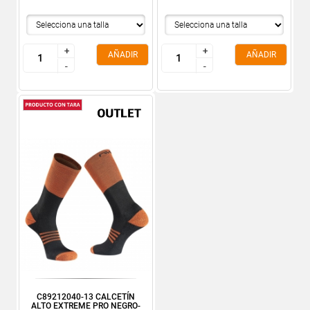
+
+
+
+
AÑADIR
AÑADIR
-
-
-
-
C89212040-13 CALCETÍN
ALTO EXTREME PRO NEGRO-