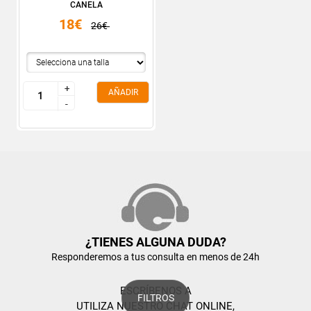
CANELA
18€
26€
+
+
AÑADIR
-
-
¿TIENES ALGUNA DUDA?
Responderemos a tus consulta en menos de 24h
ESCRÍBENOS A
FILTROS
UTILIZA NUESTRO CHAT ONLINE,