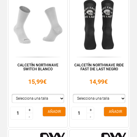
CALCETÍN NORTHWAVE
CALCETÍN NORTHWAVE RIDE
SWITCH BLANCO
FAST DIE LAST NEGRO
15,99€
14,99€
+
+
+
+
AÑADIR
AÑADIR
-
-
-
-