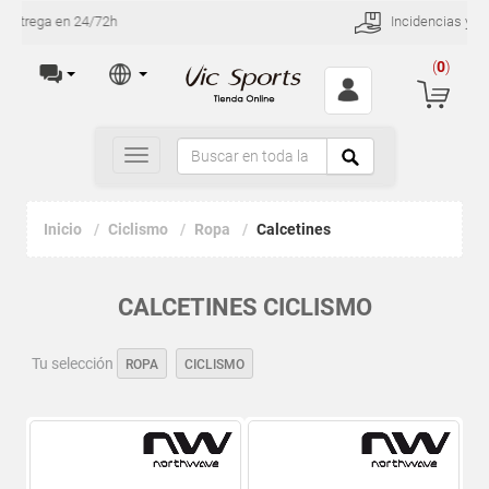
Incidencias y devoluciones en 30 días
(
0
)
Toggle
navigation
Inicio
Ciclismo
Ropa
Calcetines
CALCETINES CICLISMO
Tu selección
ROPA
CICLISMO