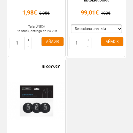
MADERA DURA
1,98€
99,01€
3,95€
193€
Talla ÚNICA
En stock, entrega en 24-72h
+
+
+
+
AÑADIR
AÑADIR
-
-
-
-