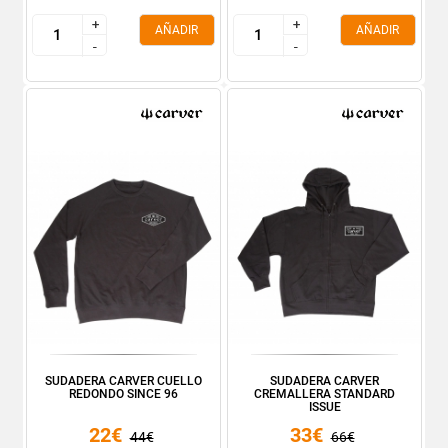
+
+
+
+
AÑADIR
AÑADIR
-
-
-
-
SUDADERA CARVER CUELLO
SUDADERA CARVER
REDONDO SINCE 96
CREMALLERA STANDARD
ISSUE
22€
33€
44€
66€