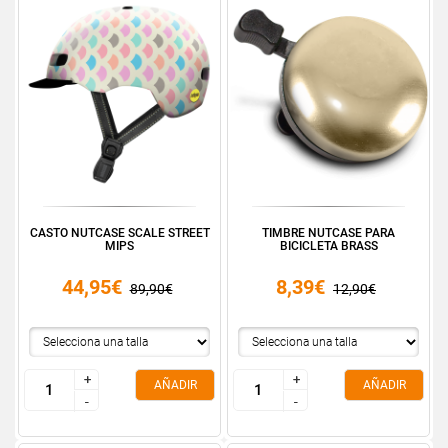
CASTO NUTCASE SCALE STREET
TIMBRE NUTCASE PARA
MIPS
BICICLETA BRASS
44,95€
8,39€
89,90€
12,90€
+
+
+
+
AÑADIR
AÑADIR
-
-
-
-