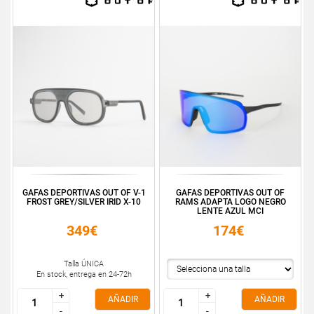
GAFAS DEPORTIVAS OUT OF V-1
GAFAS DEPORTIVAS OUT OF
FROST GREY/SILVER IRID X-10
RAMS ADAPTA LOGO NEGRO
LENTE AZUL MCI
349€
174€
Talla ÚNICA
En stock, entrega en 24-72h
+
+
+
+
AÑADIR
AÑADIR
-
-
-
-