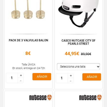
PACK DE 3 VALVULAS BALON
CASCO NUTCASE CITY OF
PEARLS STREET
8€
44,95€
89,90€
Talla ÚNICA
En stock, entrega en 24-72h
+
+
+
+
AÑADIR
AÑADIR
-
-
-
-