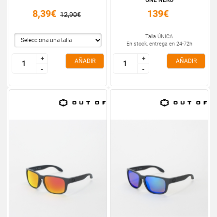
ONE NERO
8,39€
139€
12,90€
Talla ÚNICA
En stock, entrega en 24-72h
+
+
+
+
AÑADIR
AÑADIR
-
-
-
-