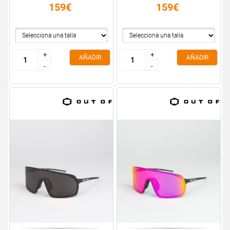
159€
159€
+
+
+
+
AÑADIR
AÑADIR
-
-
-
-