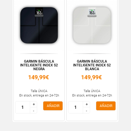
GARMIN BÁSCULA
GARMIN BÁSCULA
INTELIGENTE INDEX S2
INTELIGENTE INDEX S2
NEGRA
BLANCA
149,99€
149,99€
Talla ÚNICA
Talla ÚNICA
En stock, entrega en 24-72h
En stock, entrega en 24-72h
+
+
+
+
AÑADIR
AÑADIR
-
-
-
-