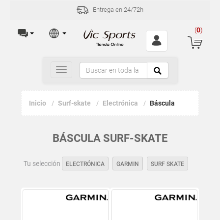
Entrega en 24/72h
(
0
)
Toggle
navigation
Inicio
Surf-skate
Electrónica
Báscula
BÁSCULA SURF-SKATE
Tu selección
ELECTRÓNICA
GARMIN
SURF SKATE