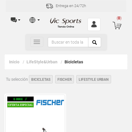
Entrega en 24/72h
(
0
)
Toggle
navigation
Inicio
LifeStyle&Urban
Bicicletas
Tu selección
BICICLETAS
FISCHER
LIFESTYLE URBAN