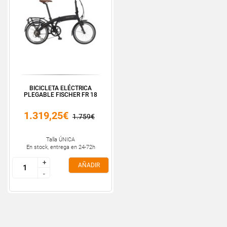
BICICLETA ELÉCTRICA
PLEGABLE FISCHER FR 18
1.319,25€
1.759€
Talla ÚNICA
En stock, entrega en 24-72h
+
+
AÑADIR
-
-