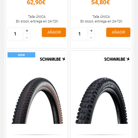
62,90€
54,80€
Talla ÚNICA
Talla ÚNICA
En stock, entrega en 24-72h
En stock, entrega en 24-72h
+
+
+
+
AÑADIR
AÑADIR
-
-
-
-