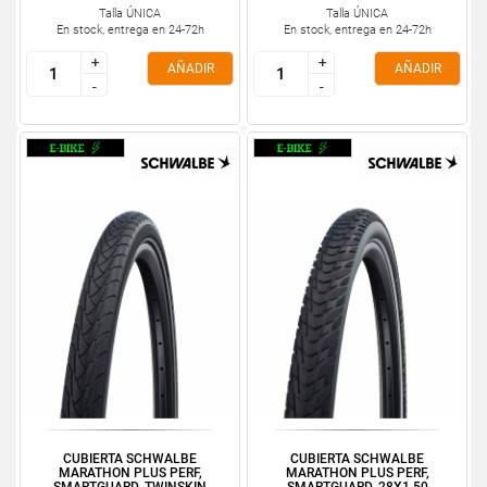
Talla ÚNICA
Talla ÚNICA
En stock, entrega en 24-72h
En stock, entrega en 24-72h
+
+
+
+
AÑADIR
AÑADIR
-
-
-
-
CUBIERTA SCHWALBE
CUBIERTA SCHWALBE
MARATHON PLUS PERF,
MARATHON PLUS PERF,