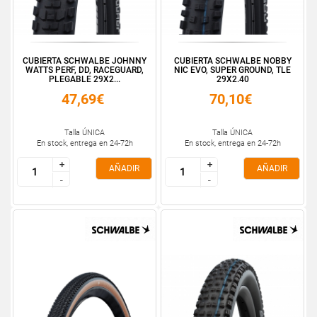
CUBIERTA SCHWALBE JOHNNY
CUBIERTA SCHWALBE NOBBY
WATTS PERF, DD, RACEGUARD,
NIC EVO, SUPER GROUND, TLE
PLEGABLE 29X2...
29X2.40
47,69€
70,10€
Talla ÚNICA
Talla ÚNICA
En stock, entrega en 24-72h
En stock, entrega en 24-72h
+
+
+
+
AÑADIR
AÑADIR
-
-
-
-