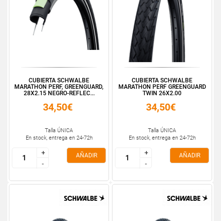
CUBIERTA SCHWALBE
CUBIERTA SCHWALBE
MARATHON PERF, GREENGUARD,
MARATHON PERF GREENGUARD
28X2.15 NEGRO-REFLEC...
TWIN 26X2.00
34,50€
34,50€
Talla ÚNICA
Talla ÚNICA
En stock, entrega en 24-72h
En stock, entrega en 24-72h
+
+
+
+
AÑADIR
AÑADIR
-
-
-
-