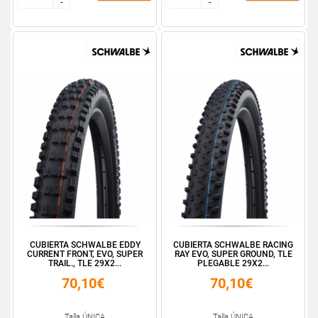
-
-
-
-
CUBIERTA SCHWALBE EDDY
CUBIERTA SCHWALBE RACING
CURRENT FRONT, EVO, SUPER
RAY EVO, SUPER GROUND, TLE
TRAIL., TLE 29X2...
PLEGABLE 29X2...
70,10€
70,10€
Talla ÚNICA
Talla ÚNICA