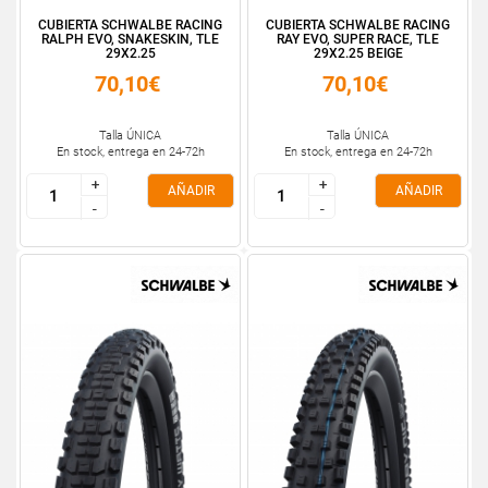
CUBIERTA SCHWALBE RACING
CUBIERTA SCHWALBE RACING
RALPH EVO, SNAKESKIN, TLE
RAY EVO, SUPER RACE, TLE
29X2.25
29X2.25 BEIGE
70,10€
70,10€
Talla ÚNICA
Talla ÚNICA
En stock, entrega en 24-72h
En stock, entrega en 24-72h
+
+
+
+
AÑADIR
AÑADIR
-
-
-
-