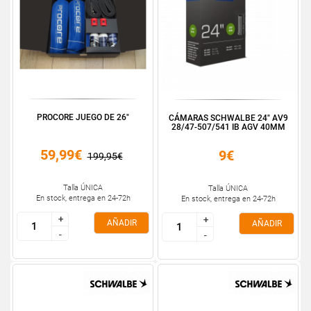
PROCORE JUEGO DE 26"
CÁMARAS SCHWALBE 24" AV9
28/47-507/541 IB AGV 40MM
59,99€
9€
199,95€
Talla ÚNICA
Talla ÚNICA
En stock, entrega en 24-72h
En stock, entrega en 24-72h
+
+
+
+
AÑADIR
AÑADIR
-
-
-
-