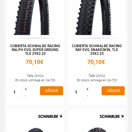
CUBIERTA SCHWALBE RACING
CUBIERTA SCHWALBE RACING
RALPH EVO, SUPER GROUND,
RAY EVO, SNAKESKIN, TLE
TLE 29X2.25
29X2.25
70,10€
70,10€
Talla ÚNICA
Talla ÚNICA
En stock, entrega en 24-72h
En stock, entrega en 24-72h
+
+
+
+
AÑADIR
AÑADIR
-
-
-
-