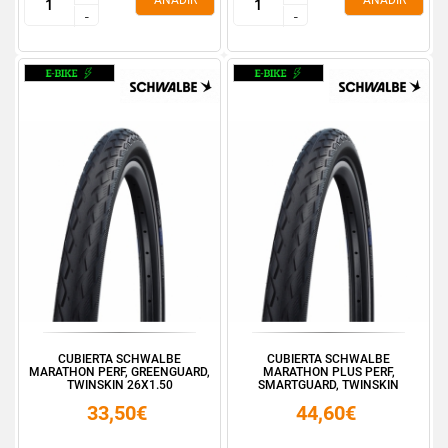
AÑADIR
AÑADIR
-
-
-
-
CUBIERTA SCHWALBE
CUBIERTA SCHWALBE
MARATHON PERF, GREENGUARD,
MARATHON PLUS PERF,
TWINSKIN 26X1.50
SMARTGUARD, TWINSKIN
16X1.3...
33,50€
44,60€