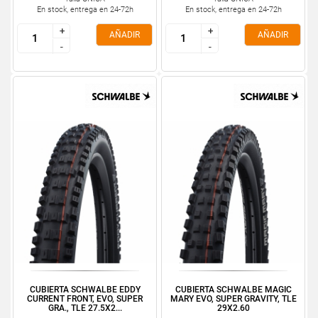
En stock, entrega en 24-72h
En stock, entrega en 24-72h
+
+
+
+
AÑADIR
AÑADIR
-
-
-
-
CUBIERTA SCHWALBE EDDY
CUBIERTA SCHWALBE MAGIC
CURRENT FRONT, EVO, SUPER
MARY EVO, SUPER GRAVITY, TLE
GRA., TLE 27.5X2...
29X2.60