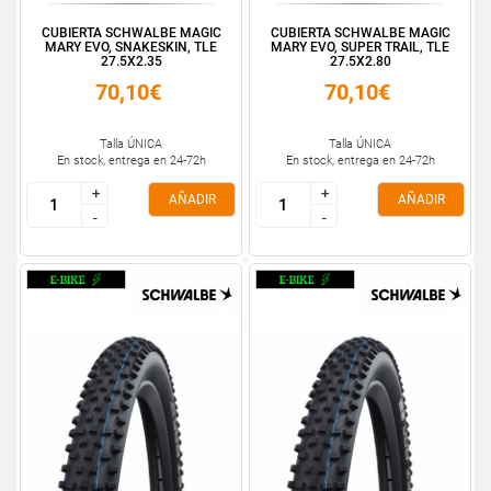
CUBIERTA SCHWALBE MAGIC
CUBIERTA SCHWALBE MAGIC
MARY EVO, SNAKESKIN, TLE
MARY EVO, SUPER TRAIL, TLE
27.5X2.35
27.5X2.80
70,10€
70,10€
Talla ÚNICA
Talla ÚNICA
En stock, entrega en 24-72h
En stock, entrega en 24-72h
+
+
+
+
AÑADIR
AÑADIR
-
-
-
-