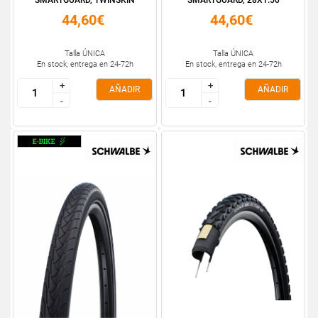
SMARTGUARD, TWINSKIN
SMARTGUARD, 28X1.50
26X1....
700X38C
44,60€
44,60€
Talla ÚNICA
Talla ÚNICA
En stock, entrega en 24-72h
En stock, entrega en 24-72h
+
+
+
+
AÑADIR
AÑADIR
-
-
-
-