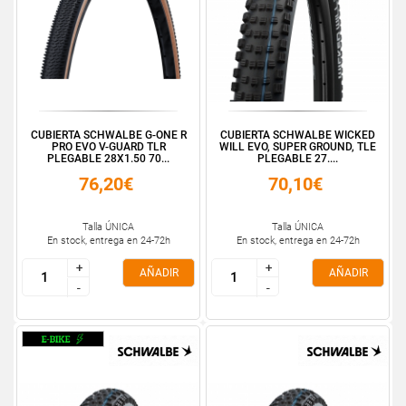
CUBIERTA SCHWALBE G-ONE R
CUBIERTA SCHWALBE WICKED
PRO EVO V-GUARD TLR
WILL EVO, SUPER GROUND, TLE
PLEGABLE 28X1.50 70...
PLEGABLE 27....
76,20€
70,10€
Talla ÚNICA
Talla ÚNICA
En stock, entrega en 24-72h
En stock, entrega en 24-72h
+
+
+
+
AÑADIR
AÑADIR
-
-
-
-