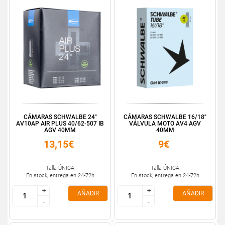
CÁMARAS SCHWALBE 24"
CÁMARAS SCHWALBE 16/18"
AV10AP AIR PLUS 40/62-507 IB
VÁLVULA MOTO AV4 AGV
AGV 40MM
40MM
13,15€
9€
Talla ÚNICA
Talla ÚNICA
En stock, entrega en 24-72h
En stock, entrega en 24-72h
+
+
+
+
AÑADIR
AÑADIR
-
-
-
-