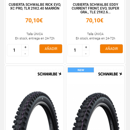
CUBIERTA SCHWALBE RICK EVO,
CUBIERTA SCHWALBE EDDY
XC PRO, TLR 29X2.40 MARRÓN
CURRENT FRONT, EVO, SUPER
GRA., TLE 29X2.6...
70,10€
70,10€
Talla ÚNICA
Talla ÚNICA
En stock, entrega en 24-72h
En stock, entrega en 24-72h
+
+
+
+
AÑADIR
AÑADIR
-
-
-
-