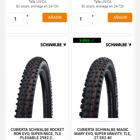
Talla ÚNICA
Talla ÚNICA
En stock, entrega en 24-72h
En stock, entrega en 24-72h
+
+
+
+
AÑADIR
AÑADIR
-
-
-
-
CUBIERTA SCHWALBE ROCKET
CUBIERTA SCHWALBE MAGIC
RON EVO, SUPER RACE, TLE
MARY EVO, SUPER GRAVITY, TLE,
PLEGABLE 29X2.2...
27.5X2.40