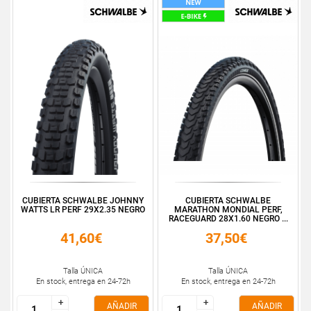
CUBIERTA SCHWALBE JOHNNY
CUBIERTA SCHWALBE
WATTS LR PERF 29X2.35 NEGRO
MARATHON MONDIAL PERF,
RACEGUARD 28X1.60 NEGRO ...
41,60€
37,50€
Talla ÚNICA
Talla ÚNICA
En stock, entrega en 24-72h
En stock, entrega en 24-72h
+
+
+
+
AÑADIR
AÑADIR