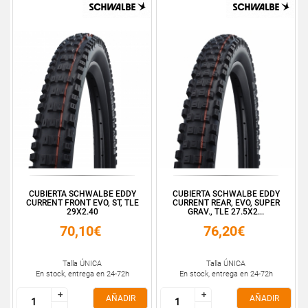
CUBIERTA SCHWALBE EDDY
CUBIERTA SCHWALBE EDDY
CURRENT FRONT EVO, ST, TLE
CURRENT REAR, EVO, SUPER
29X2.40
GRAV., TLE 27.5X2...
70,10€
76,20€
Talla ÚNICA
Talla ÚNICA
En stock, entrega en 24-72h
En stock, entrega en 24-72h
+
+
+
+
AÑADIR
AÑADIR