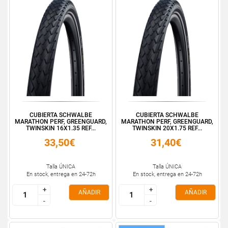
CUBIERTA SCHWALBE
CUBIERTA SCHWALBE
MARATHON PERF, GREENGUARD,
MARATHON PERF, GREENGUARD,
TWINSKIN 16X1.35 REF...
TWINSKIN 20X1.75 REF...
33,50€
31,40€
Talla ÚNICA
Talla ÚNICA
En stock, entrega en 24-72h
En stock, entrega en 24-72h
+
+
+
+
AÑADIR
AÑADIR
-
-
-
-