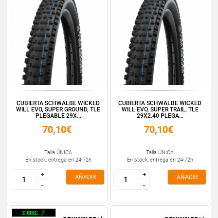
CUBIERTA SCHWALBE WICKED
CUBIERTA SCHWALBE WICKED
WILL EVO, SUPER GROUND, TLE
WILL EVO, SUPER TRAIL, TLE
PLEGABLE 29X...
29X2.40 PLEGA...
70,10€
70,10€
Talla ÚNICA
Talla ÚNICA
En stock, entrega en 24-72h
En stock, entrega en 24-72h
+
+
+
+
AÑADIR
AÑADIR
-
-
-
-