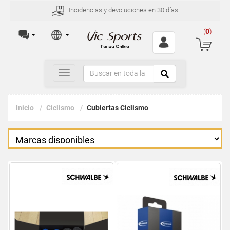
Incidencias y devoluciones en 30 días
(
0
)
Toggle
navigation
Inicio
Ciclismo
Cubiertas Ciclismo