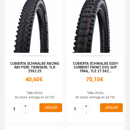
CUBIERTA SCHWALBE RACING
CUBIERTA SCHWALBE EDDY
RAY PERF, TWINSKIN, TLR
CURRENT FRONT, EVO, SUP.
29X2.25
TRAIL, TLE 27.5X2...
40,60€
70,10€
Talla ÚNICA
Talla ÚNICA
En stock, entrega en 24-72h
En stock, entrega en 24-72h
+
+
+
+
AÑADIR
AÑADIR
-
-
-
-