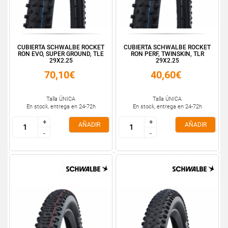
CUBIERTA SCHWALBE ROCKET
CUBIERTA SCHWALBE ROCKET
RON EVO, SUPER GROUND, TLE
RON PERF, TWINSKIN, TLR
29X2.25
29X2.25
70,10€
40,60€
Talla ÚNICA
Talla ÚNICA
En stock, entrega en 24-72h
En stock, entrega en 24-72h
+
+
+
+
AÑADIR
AÑADIR
-
-
-
-