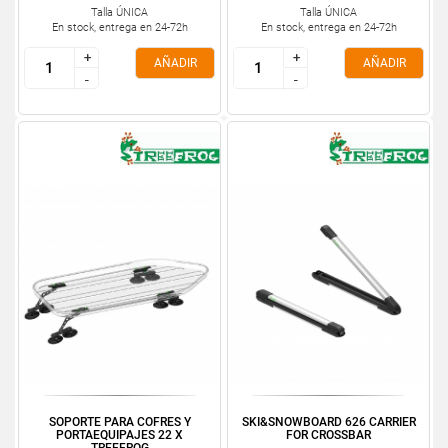
Talla ÚNICA
Talla ÚNICA
En stock, entrega en 24-72h
En stock, entrega en 24-72h
+
+
+
+
AÑADIR
AÑADIR
-
-
-
-
SOPORTE PARA COFRES Y
SKI&SNOWBOARD 626 CARRIER
PORTAEQUIPAJES 22 X
FOR CROSSBAR