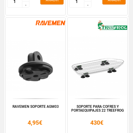
AÑADIR
AÑADIR
-
-
-
-
RAVEMEN SOPORTE AGM03
SOPORTE PARA COFRES Y
PORTAEQUIPAJES 22 TREEFROG
4,95€
430€