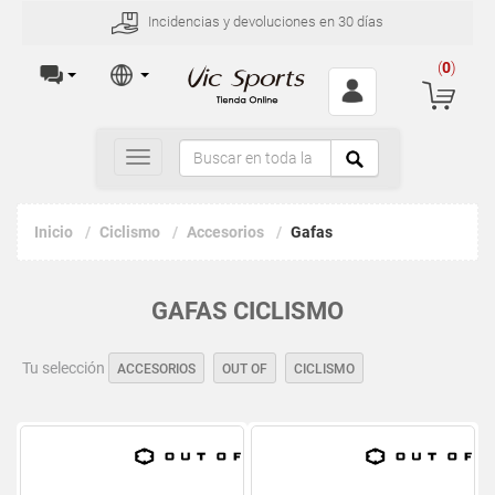
Incidencias y devoluciones en 30 días
(
0
)
Toggle
navigation
Inicio
Ciclismo
Accesorios
Gafas
GAFAS CICLISMO
Tu selección
ACCESORIOS
OUT OF
CICLISMO