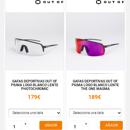
GAFAS DEPORTIVAS OUT OF
GAFAS DEPORTIVAS OUT OF
PIUMA LOGO BLANCO LENTE
PIUMA LOGO BLANCO LENTE
PHOTOCHROMIC
THE ONE MAGMA
179€
189€
+
+
+
+
AÑADIR
AÑADIR