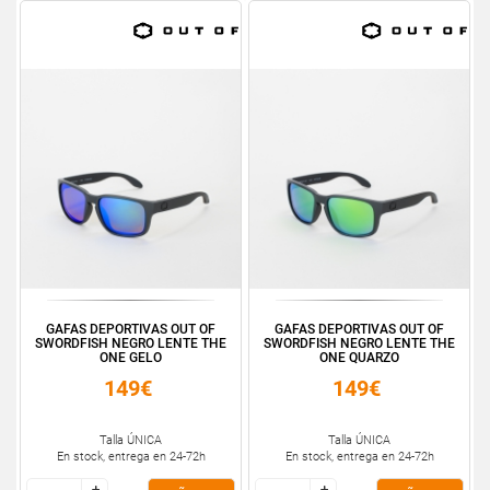
GAFAS DEPORTIVAS OUT OF
GAFAS DEPORTIVAS OUT OF
SWORDFISH NEGRO LENTE THE
SWORDFISH NEGRO LENTE THE
ONE GELO
ONE QUARZO
149€
149€
Talla ÚNICA
Talla ÚNICA
En stock, entrega en 24-72h
En stock, entrega en 24-72h
+
+
+
+