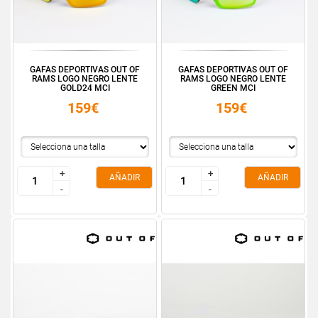
GAFAS DEPORTIVAS OUT OF
GAFAS DEPORTIVAS OUT OF
RAMS LOGO NEGRO LENTE
RAMS LOGO NEGRO LENTE
GOLD24 MCI
GREEN MCI
159€
159€
+
+
+
+
AÑADIR
AÑADIR
-
-
-
-