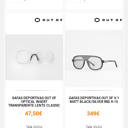
-
-
-
-
GAFAS DEPORTIVAS OUT OF
GAFAS DEPORTIVAS OUT OF V-1
OPTICAL INSERT
MATT BLACK/SILVER IRID X-10
TRANSPARENTE LENTE CLASSIC
47,50€
349€
Talla ÚNICA
Talla ÚNICA