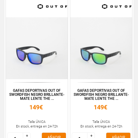
GAFAS DEPORTIVAS OUT OF
GAFAS DEPORTIVAS OUT OF
SWORDFISH NEGRO BRILLANTE-
SWORDFISH NEGRO BRILLANTE-
MATE LENTE THE ...
MATE LENTE THE ...
149€
149€
Talla ÚNICA
Talla ÚNICA
En stock, entrega en 24-72h
En stock, entrega en 24-72h
+
+
+
+
AÑADIR
AÑADIR