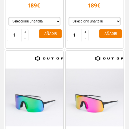
189€
189€
+
+
+
+
AÑADIR
AÑADIR
-
-
-
-