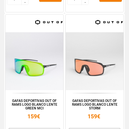
-
-
-
-
GAFAS DEPORTIVAS OUT OF
GAFAS DEPORTIVAS OUT OF
RAMS LOGO BLANCO LENTE
RAMS LOGO BLANCO LENTE
GREEN MCI
STORM
159€
159€