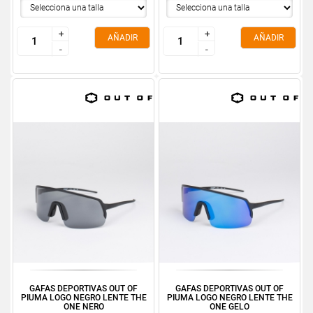
+
+
+
+
AÑADIR
AÑADIR
-
-
-
-
GAFAS DEPORTIVAS OUT OF
GAFAS DEPORTIVAS OUT OF
PIUMA LOGO NEGRO LENTE THE
PIUMA LOGO NEGRO LENTE THE
ONE NERO
ONE GELO