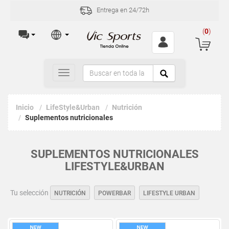
Entrega en 24/72h
(
0
)
Toggle
navigation
Inicio
LifeStyle&Urban
Nutrición
Suplementos nutricionales
SUPLEMENTOS NUTRICIONALES
LIFESTYLE&URBAN
Tu selección
NUTRICIÓN
POWERBAR
LIFESTYLE URBAN