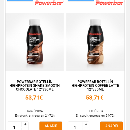
POWERBAR BOTELLÍN
POWERBAR BOTELLÍN
HIGHPROTEIN SHAKE SMOOTH
HIGHPROTEIN COFFEE LATTE
CHOCOLATE 12*330ML
12*330ML
53,71€
53,71€
Talla ÚNICA
Talla ÚNICA
En stock, entrega en 24-72h
En stock, entrega en 24-72h
+
+
+
+
AÑADIR
AÑADIR