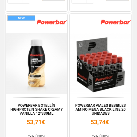
-
-
-
-
POWERBAR BOTELLÍN
POWERBAR VIALES BEBIBLES
HIGHPROTEIN SHAKE CREAMY
AMINO MEGA BLACK LINE 20
VANILLA 12*330ML
UNIDADES
53,71€
53,74€
Talla ÚNICA
Talla ÚNICA