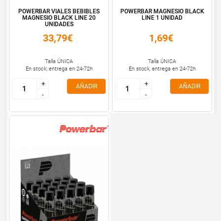
POWERBAR VIALES BEBIBLES
POWERBAR MAGNESIO BLACK
MAGNESIO BLACK LINE 20
LINE 1 UNIDAD
UNIDADES
33,79€
1,69€
Talla ÚNICA
Talla ÚNICA
En stock, entrega en 24-72h
En stock, entrega en 24-72h
+
+
+
+
AÑADIR
AÑADIR
-
-
-
-