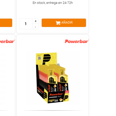
En stock, entrega en 24-72h
+
+
AÑADIR
-
-