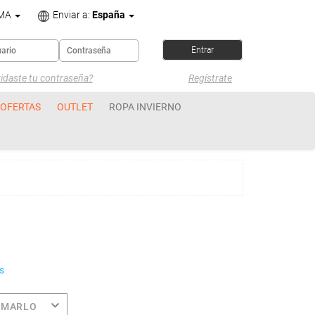
OMA
Enviar a:
España
idaste tu contraseña?
Regístrate
OFERTAS
OUTLET
ROPA INVIERNO
s
OMARLO