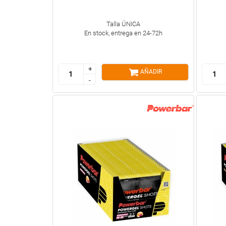
Talla ÚNICA
En stock, entrega en 24-72h
+
+
AÑADIR
-
-