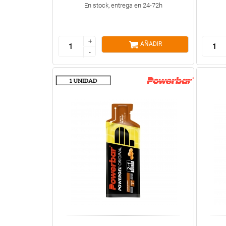
En stock, entrega en 24-72h
+
+
AÑADIR
-
-