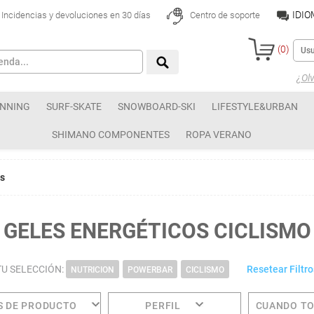
IDI
Incidencias y devoluciones en 30 días
Centro de soporte
(
0
)
¿Olv
NNING
SURF-SKATE
SNOWBOARD-SKI
LIFESTYLE&URBAN
SHIMANO COMPONENTES
ROPA VERANO
os
GELES ENERGÉTICOS CICLISMO
TU SELECCIÓN:
Resetear Filtro
NUTRICION
POWERBAR
CICLISMO
S DE PRODUCTO
PERFIL
CUANDO T