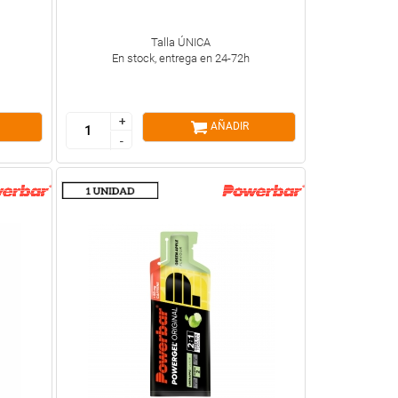
Talla ÚNICA
En stock, entrega en 24-72h
+
+
AÑADIR
-
-