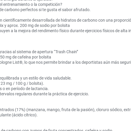
el entrenamiento o la competición?
e carbono perfectos si te gusta el sabor afrutado.
ientíficamente desarrollada de hidratos de carbono con una proporción
x y aprox. 200 mg de sodio por bolsita
yen a la mejora del rendimento físico durante ejercicios físicos de alta 
racias al sistema de apertura “Trash Chain”
50 mg de cafeína por bolsita
logne List®, lo que nos permite brindar a los deportistas aún más segur
quilibrada y un estilo de vida saludable.
23 mg / 100 g / bolsita).
o en período de lactancia.
rvalos regulares durante la práctica de ejercicio.
ntrados (17%) (manzana, mango, fruta de la pasión), cloruro sódico, extr
lante (ácido cítrico).
s de carbono con zumos de fruta concentrados, cafeína y sodio