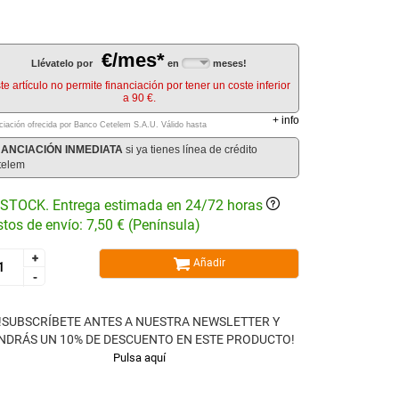
€/mes*
Llévatelo por
en
meses!
te artículo no permite financiación por tener un coste inferior
a 90 €.
+
info
ciación ofrecida por Banco Cetelem S.A.U.
Válido hasta
NANCIACIÓN INMEDIATA
si ya tienes línea de crédito
telem
STOCK. Entrega estimada en 24/72 horas
tos de envío: 7,50 € (Península)
+
+
Añadir
-
-
!SUBSCRÍBETE ANTES A NUESTRA NEWSLETTER Y
NDRÁS UN 10% DE DESCUENTO EN ESTE PRODUCTO!
Pulsa aquí