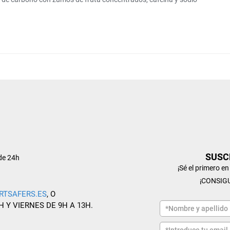
SUSC
de 24h
¡Sé el primero e
¡CONSIG
RTSAFERS.ES
, O
H Y VIERNES DE 9H A 13H.