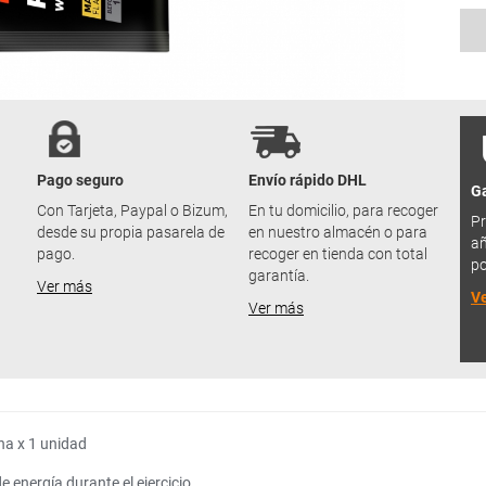
Pago seguro
Envío rápido DHL
Ga
u
Con Tarjeta, Paypal o Bizum,
En tu domicilio, para recoger
Pr
desde su propia pasarela de
en nuestro almacén o para
añ
pago.
recoger en tienda con total
po
garantía.
Ver más
V
Ver más
na x 1 unidad
 energía durante el ejercicio.