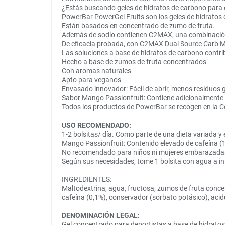
¿Estás buscando geles de hidratos de carbono para 
PowerBar PowerGel Fruits son los geles de hidratos d
Están basados en concentrado de zumo de fruta.
Además de sodio contienen C2MAX, una combinación c
De eficacia probada, con C2MAX Dual Source Carb Mi
Las soluciones a base de hidratos de carbono contribu
Hecho a base de zumos de fruta concentrados
Con aromas naturales
Apto para veganos
Envasado innovador: Fácil de abrir, menos residuos g
Sabor Mango Passionfruit: Contiene adicionalmente 
Todos los productos de PowerBar se recogen en la Co
USO RECOMENDADO:
1-2 bolsitas/ día. Como parte de una dieta variada y e
Mango Passionfruit: Contenido elevado de cafeína (1
No recomendado para niños ni mujeres embarazadas 
Según sus necesidades, tome 1 bolsita con agua a inte
INGREDIENTES:
Maltodextrina, agua, fructosa, zumos de fruta conce
cafeína (0,1%), conservador (sorbato potásico), acidu
DENOMINACIÓN LEGAL:
Gel concentrado para deportistas a base de hidrato