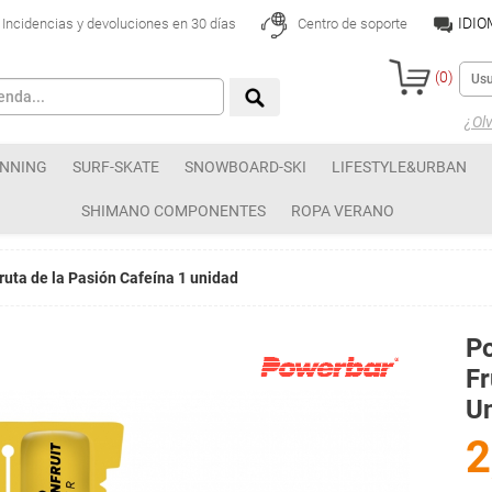
IDI
Incidencias y devoluciones en 30 días
Centro de soporte
(
0
)
¿Olv
NNING
SURF-SKATE
SNOWBOARD-SKI
LIFESTYLE&URBAN
SHIMANO COMPONENTES
ROPA VERANO
ta de la Pasión Cafeína 1 unidad
P
Fr
U
2