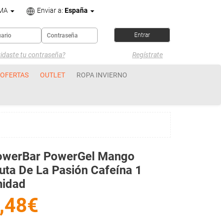
OMA
Enviar a:
España
idaste tu contraseña?
Regístrate
OFERTAS
OUTLET
ROPA INVIERNO
owerBar PowerGel Mango
uta De La Pasión Cafeína 1
nidad
,48€