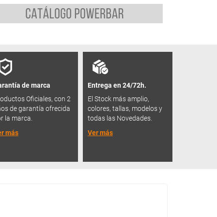
rantía de marca
Entrega en 24/72h.
oductos Oficiales, con 2
El Stock más amplio,
os de garantía ofrecida
colores, tallas, modelos y
r la marca.
todas las Novedades.
er más
Ver más