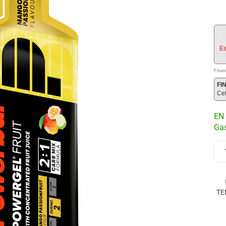
Es
Finan
FI
Ce
EN 
Gas
TE