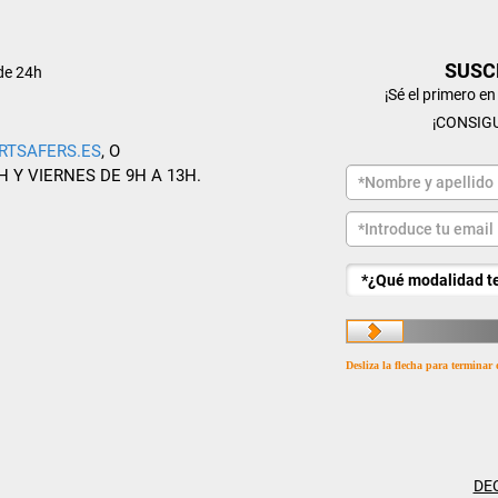
SUSC
de 24h
¡Sé el primero e
¡CONSIG
RTSAFERS.ES
, O
H Y VIERNES DE 9H A 13H.
Desliza la flecha para terminar 
DE