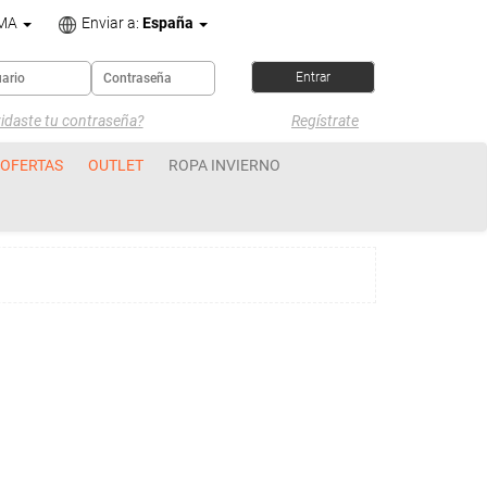
OMA
Enviar a:
España
idaste tu contraseña?
Regístrate
OFERTAS
OUTLET
ROPA INVIERNO