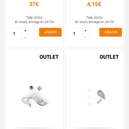
37€
4,15€
Talla ÚNICA
Talla ÚNICA
En stock, entrega en 24-72h
En stock, entrega en 24-72h
+
+
+
+
AÑADIR
AÑADIR
-
-
-
-