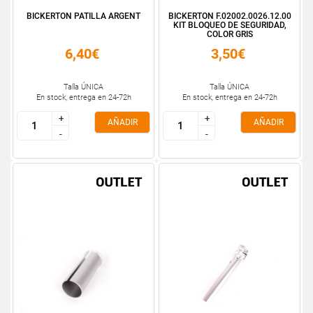
BICKERTON PATILLA ARGENT
BICKERTON F.02002.0026.12.00
KIT BLOQUEO DE SEGURIDAD,
COLOR GRIS
6,40€
3,50€
Talla ÚNICA
Talla ÚNICA
En stock, entrega en 24-72h
En stock, entrega en 24-72h
+
+
+
+
AÑADIR
AÑADIR
-
-
-
-