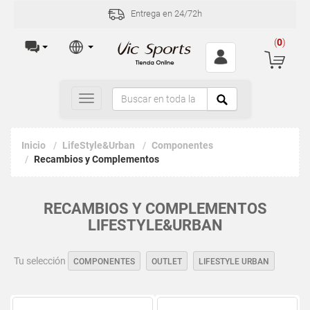
Entrega en 24/72h
(
0
)
Toggle
navigation
Inicio
LifeStyle&Urban
Componentes
Recambios y Complementos
RECAMBIOS Y COMPLEMENTOS
LIFESTYLE&URBAN
Tu selección
COMPONENTES
OUTLET
LIFESTYLE URBAN