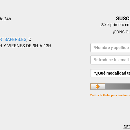
SUSC
de 24h
¡Sé el primero e
¡CONSIG
RTSAFERS.ES
, O
H Y VIERNES DE 9H A 13H.
Desliza la flecha para terminar 
DE