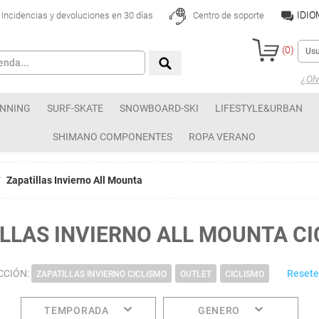
IDI
Incidencias y devoluciones en 30 días
Centro de soporte
(
0
)
¿Olv
NNING
SURF-SKATE
SNOWBOARD-SKI
LIFESTYLE&URBAN
SHIMANO COMPONENTES
ROPA VERANO
Zapatillas Invierno All Mounta
LLAS INVIERNO ALL MOUNTA C
CCIÓN:
Resetea
ZAPATILLAS INVIERNO CICLISMO
OUTLET
CICLISMO
TEMPORADA
GENERO