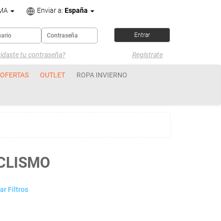
OMA
Enviar a:
España
idaste tu contraseña?
Regístrate
OFERTAS
OUTLET
ROPA INVIERNO
ICLISMO
r Filtros