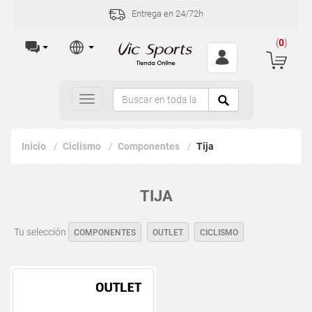
Entrega en 24/72h
(
0
)
Toggle
navigation
Inicio
Ciclismo
Componentes
Tija
TIJA
Tu selección
COMPONENTES
OUTLET
CICLISMO