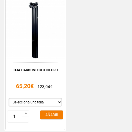
TIJA CARBONO CLX NEGRO
65,20€
123,04€
+
+
AÑADIR
-
-