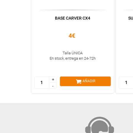
BASE CARVER CX4
S
4€
Talla ÚNICA
En stock, entrega en 24-72h
+
+
AÑADIR
-
-