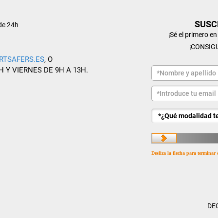
SUSC
de 24h
¡Sé el primero e
¡CONSIG
RTSAFERS.ES
, O
H Y VIERNES DE 9H A 13H.
Desliza la flecha para terminar 
DE