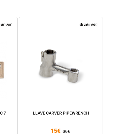
C 7
LLAVE CARVER PIPEWRENCH
15€
30€