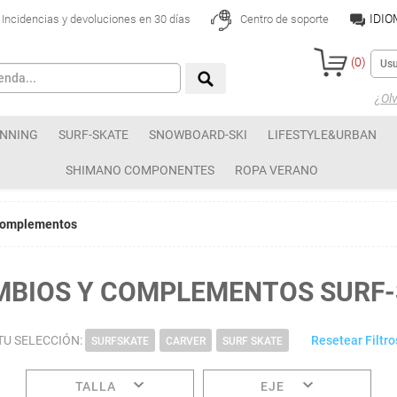
IDI
Incidencias y devoluciones en 30 días
Centro de soporte
(
0
)
¿Olv
NNING
SURF-SKATE
SNOWBOARD-SKI
LIFESTYLE&URBAN
SHIMANO COMPONENTES
ROPA VERANO
Complementos
MBIOS Y COMPLEMENTOS SURF-
TU SELECCIÓN:
Resetear Filtro
SURFSKATE
CARVER
SURF SKATE
TALLA
EJE