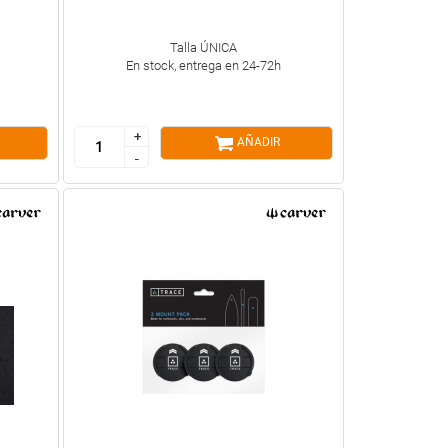
Talla ÚNICA
En stock, entrega en 24-72h
+
+
AÑADIR
-
-