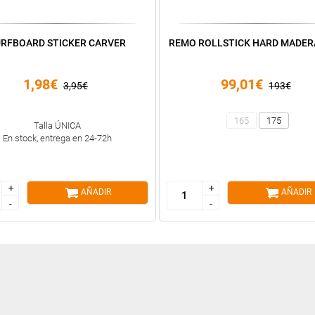
URFBOARD STICKER CARVER
REMO ROLLSTICK HARD MADER
1,98€
99,01€
3,95€
193€
165
175
Talla ÚNICA
En stock, entrega en 24-72h
+
+
+
+
AÑADIR
AÑADIR
-
-
-
-