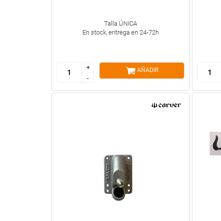
Talla ÚNICA
En stock, entrega en 24-72h
+
+
AÑADIR
-
-