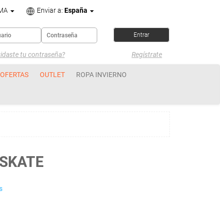
OMA
Enviar a:
España
idaste tu contraseña?
Regístrate
OFERTAS
OUTLET
ROPA INVIERNO
SKATE
s