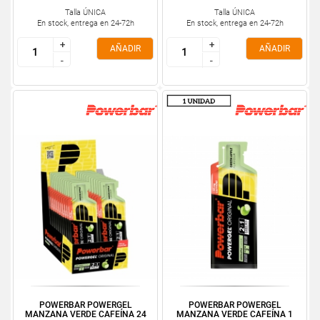
Talla ÚNICA
Talla ÚNICA
En stock, entrega en 24-72h
En stock, entrega en 24-72h
+
+
+
+
AÑADIR
AÑADIR
-
-
-
-
POWERBAR POWERGEL
POWERBAR POWERGEL
MANZANA VERDE CAFEÍNA 24
MANZANA VERDE CAFEÍNA 1