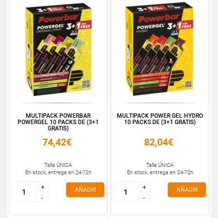
MULTIPACK POWERBAR
MULTIPACK POWER GEL HYDRO
POWERGEL 10 PACKS DE (3+1
10 PACKS DE (3+1 GRATIS)
GRATIS)
74,42€
82,04€
Talla ÚNICA
Talla ÚNICA
En stock, entrega en 24-72h
En stock, entrega en 24-72h
+
+
+
+
AÑADIR
AÑADIR
-
-
-
-