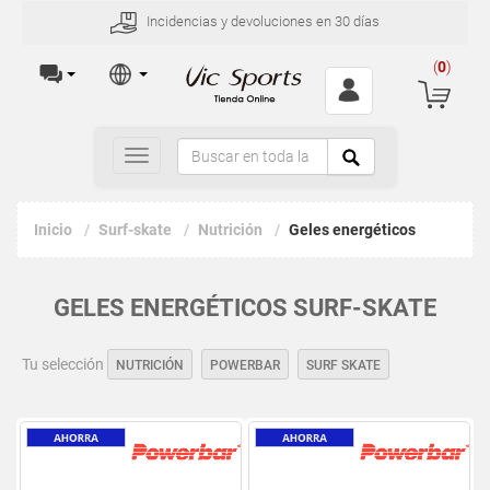
Incidencias y devoluciones en 30 días
(
0
)
Toggle
navigation
Inicio
Surf-skate
Nutrición
Geles energéticos
GELES ENERGÉTICOS SURF-SKATE
Tu selección
NUTRICIÓN
POWERBAR
SURF SKATE