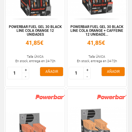
POWERBAR FUEL GEL 30 BLACK
POWERBAR FUEL GEL 30 BLACK
LINE COLA ORANGE 12
LINE COLA ORANGE + CAFFEINE
UNIDADES
12 UNIDADE...
41,85€
41,85€
Talla ÚNICA
Talla ÚNICA
En stock, entrega en 24-72h
En stock, entrega en 24-72h
+
+
+
+
AÑADIR
AÑADIR
-
-
-
-