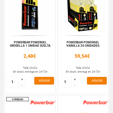
POWERBAR POWERGEL
POWERBAR POWERGEL
GROSELLA 1 UNIDAD SUELTA
VAINILLA 24 UNIDADES
2,48€
59,54€
Talla ÚNICA
Talla ÚNICA
En stock, entrega en 24-72h
En stock, entrega en 24-72h
+
+
+
+
AÑADIR
AÑADIR
-
-
-
-