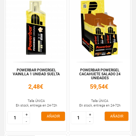
POWERBAR POWERGEL
POWERBAR POWERGEL
VAINILLA 1 UNIDAD SUELTA
CACAHUETE SALADO 24
UNIDADES
2,48€
59,54€
Talla ÚNICA
Talla ÚNICA
En stock, entrega en 24-72h
En stock, entrega en 24-72h
+
+
+
+
AÑADIR
AÑADIR
-
-
-
-