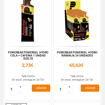
POWERBAR POWERGEL HYDRO
POWERBAR POWERGEL HYDRO
COLA + CAFEINA 1 UNIDAD
NARANJA 24 UNIDADES
SUELTA
2,73€
65,63€
Talla ÚNICA
Talla ÚNICA
En stock, entrega en 24-72h
En stock, entrega en 24-72h
+
+
+
+
AÑADIR
AÑADIR
-
-
-
-