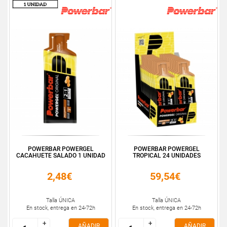
POWERBAR POWERGEL
POWERBAR POWERGEL
CACAHUETE SALADO 1 UNIDAD
TROPICAL 24 UNIDADES
2,48€
59,54€
Talla ÚNICA
Talla ÚNICA
En stock, entrega en 24-72h
En stock, entrega en 24-72h
+
+
+
+
AÑADIR
AÑADIR