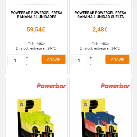
POWERBAR POWERGEL FRESA
POWERBAR POWERGEL FRESA
BANANA 24 UNIDADES
BANANA 1 UNIDAD SUELTA
59,54€
2,48€
Talla ÚNICA
Talla ÚNICA
En stock, entrega en 24-72h
En stock, entrega en 24-72h
+
+
+
+
AÑADIR
AÑADIR
-
-
-
-