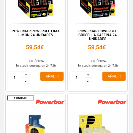
POWERBAR POWERGEL LIMA
POWERBAR POWERGEL
LIMÓN 24 UNIDADES
GROSELLA CAFEÍNA 24
UNIDADES
59,54€
59,54€
Talla ÚNICA
Talla ÚNICA
En stock, entrega en 24-72h
En stock, entrega en 24-72h
+
+
+
+
AÑADIR
AÑADIR
-
-
-
-