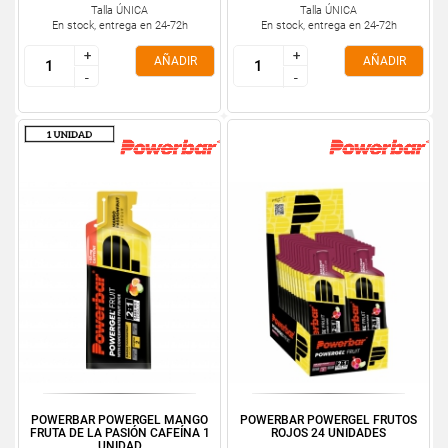
Talla ÚNICA
Talla ÚNICA
En stock, entrega en 24-72h
En stock, entrega en 24-72h
+
+
+
+
AÑADIR
AÑADIR
-
-
-
-
POWERBAR POWERGEL MANGO
POWERBAR POWERGEL FRUTOS
FRUTA DE LA PASIÓN CAFEÍNA 1
ROJOS 24 UNIDADES
UNIDAD