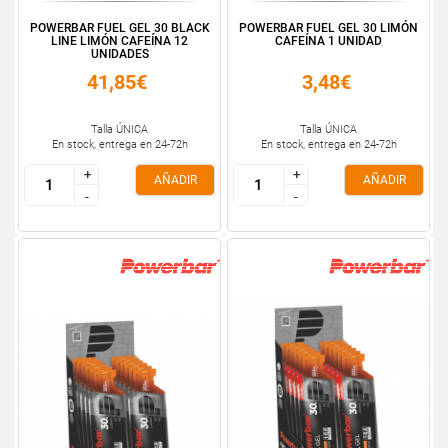
POWERBAR FUEL GEL 30 BLACK
POWERBAR FUEL GEL 30 LIMÓN
LINE LIMÓN CAFEÍNA 12
CAFEÍNA 1 UNIDAD
UNIDADES
41,85€
3,48€
Talla ÚNICA
Talla ÚNICA
En stock, entrega en 24-72h
En stock, entrega en 24-72h
+
+
+
+
AÑADIR
AÑADIR
-
-
-
-