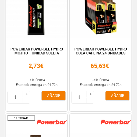
POWERBAR POWERGEL HYDRO
POWERBAR POWERGEL HYDRO
MOJITO 1 UNIDAD SUELTA
COLA CAFEÍNA 24 UNIDADES
2,73€
65,63€
Talla ÚNICA
Talla ÚNICA
En stock, entrega en 24-72h
En stock, entrega en 24-72h
+
+
+
+
AÑADIR
AÑADIR
-
-
-
-