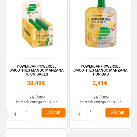
POWERBAR POWERGEL
POWERBAR POWERGEL
SMOOTHIES MANGO MANZANA
SMOOTHIES MANGO MANZANA
16 UNIDADES
1 UNIDAD
38,48€
2,41€
Talla ÚNICA
Talla ÚNICA
En stock, entrega en 24-72h
En stock, entrega en 24-72h
+
+
+
+
AÑADIR
AÑADIR
-
-
-
-