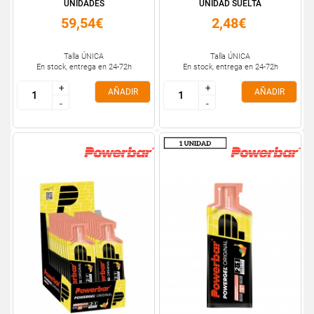
UNIDADES
UNIDAD SUELTA
59,54€
2,48€
Talla ÚNICA
Talla ÚNICA
En stock, entrega en 24-72h
En stock, entrega en 24-72h
+
+
+
+
AÑADIR
AÑADIR
-
-
-
-