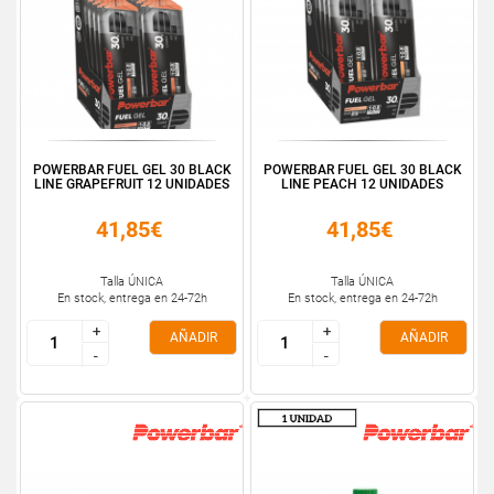
POWERBAR FUEL GEL 30 BLACK
POWERBAR FUEL GEL 30 BLACK
LINE GRAPEFRUIT 12 UNIDADES
LINE PEACH 12 UNIDADES
41,85€
41,85€
Talla ÚNICA
Talla ÚNICA
En stock, entrega en 24-72h
En stock, entrega en 24-72h
+
+
+
+
AÑADIR
AÑADIR
-
-
-
-