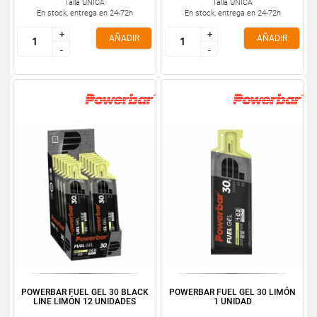
Talla ÚNICA
Talla ÚNICA
En stock, entrega en 24-72h
En stock, entrega en 24-72h
+
+
+
+
AÑADIR
AÑADIR
-
-
-
-
POWERBAR FUEL GEL 30 BLACK
POWERBAR FUEL GEL 30 LIMÓN
LINE LIMÓN 12 UNIDADES
1 UNIDAD