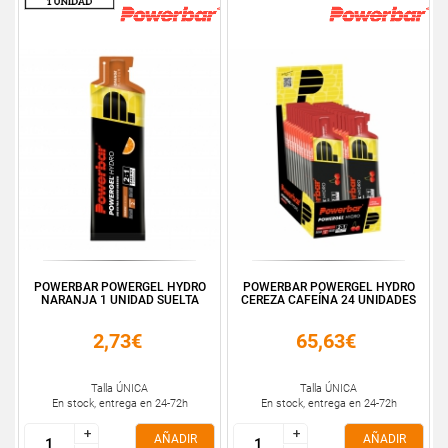
POWERBAR POWERGEL HYDRO
POWERBAR POWERGEL HYDRO
NARANJA 1 UNIDAD SUELTA
CEREZA CAFEÍNA 24 UNIDADES
2,73€
65,63€
Talla ÚNICA
Talla ÚNICA
En stock, entrega en 24-72h
En stock, entrega en 24-72h
+
+
+
+
AÑADIR
AÑADIR