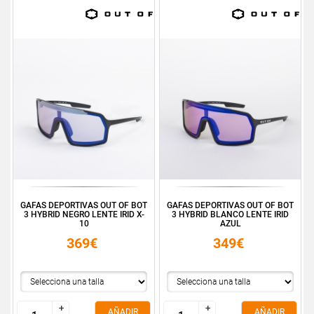
GAFAS DEPORTIVAS OUT OF BOT
GAFAS DEPORTIVAS OUT OF BOT
3 HYBRID NEGRO LENTE IRID X-
3 HYBRID BLANCO LENTE IRID
10
AZUL
369€
349€
+
+
+
+
AÑADIR
AÑADIR