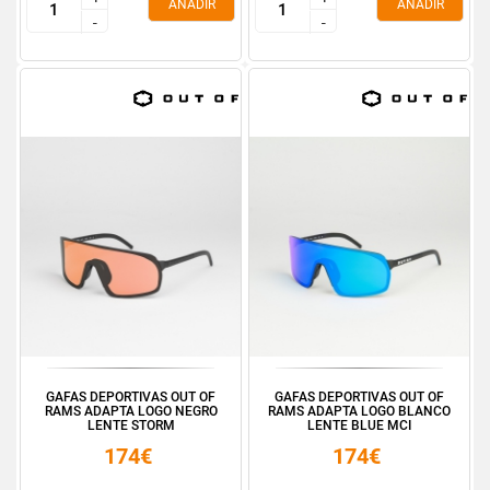
AÑADIR
AÑADIR
-
-
-
-
GAFAS DEPORTIVAS OUT OF
GAFAS DEPORTIVAS OUT OF
RAMS ADAPTA LOGO NEGRO
RAMS ADAPTA LOGO BLANCO
LENTE STORM
LENTE BLUE MCI
174€
174€