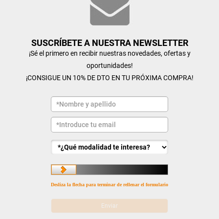
SUSCRÍBETE A NUESTRA NEWSLETTER
¡Sé el primero en recibir nuestras novedades, ofertas y
oportunidades!
¡CONSIGUE UN 10% DE DTO EN TU PRÓXIMA COMPRA!
Desliza la flecha para terminar de rellenar el formulario