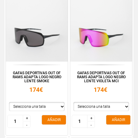
GAFAS DEPORTIVAS OUT OF
GAFAS DEPORTIVAS OUT OF
RAMS ADAPTA LOGO NEGRO
RAMS ADAPTA LOGO NEGRO
LENTE SMOKE
LENTE VIOLETA MCI
174€
174€
+
+
+
+
AÑADIR
AÑADIR
-
-
-
-