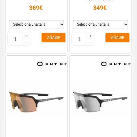
369€
349€
+
+
+
+
AÑADIR
AÑADIR
-
-
-
-