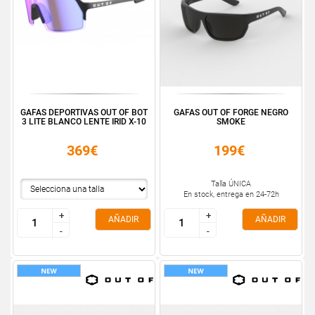
GAFAS DEPORTIVAS OUT OF BOT
GAFAS OUT OF FORGE NEGRO
3 LITE BLANCO LENTE IRID X-10
SMOKE
369€
199€
Talla ÚNICA
En stock, entrega en 24-72h
+
+
+
+
AÑADIR
AÑADIR
-
-
-
-