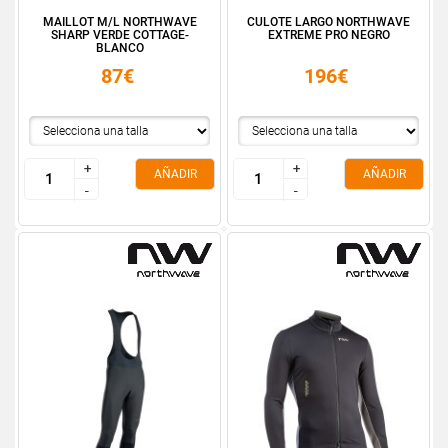
MAILLOT M/L NORTHWAVE
CULOTE LARGO NORTHWAVE
SHARP VERDE COTTAGE-
EXTREME PRO NEGRO
BLANCO
87€
196€
+
+
+
+
AÑADIR
AÑADIR
-
-
-
-