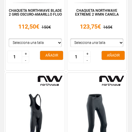
CHAQUETA NORTHWAVE BLADE
CHAQUETA NORTHWAVE
2 GRIS OSCURO-AMARILLO FLUO
EXTREME 2 WMN CANELA
112,50€
123,75€
150€
165€
+
+
+
+
AÑADIR
AÑADIR
-
-
-
-