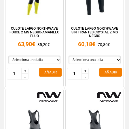
CULOTE LARGO NORTHWAVE
CULOTE LARGO NORTHWAVE
FORCE 2 MS NEGRO-AMARILLO
SIN TIRANTES CRYSTAL 2 MS
FLUO
NEGRO
63,90€
60,18€
85,20€
70,80€
+
+
+
+
AÑADIR
AÑADIR
-
-
-
-