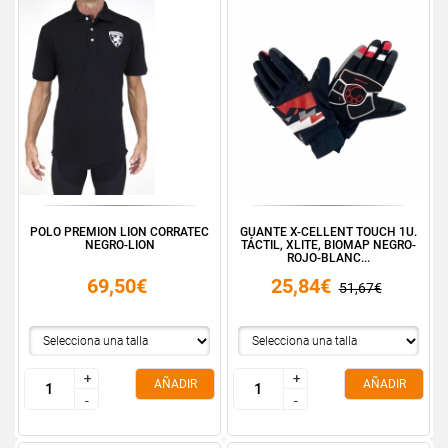
POLO PREMION LION CORRATEC
GUANTE X-CELLENT TOUCH 1U.
NEGRO-LION
TÁCTIL, XLITE, BIOMAP NEGRO-
ROJO-BLANC...
69,50€
25,84€
51,67€
+
+
+
+
AÑADIR
AÑADIR
-
-
-
-