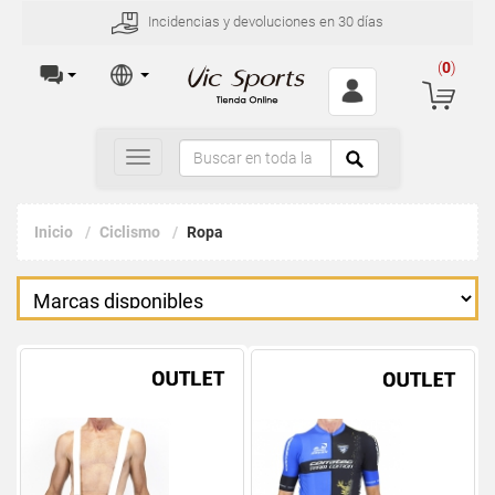
Incidencias y devoluciones en 30 días
(
0
)
Toggle
navigation
Inicio
Ciclismo
Ropa