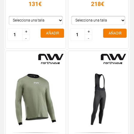
131€
218€
+
+
+
+
AÑADIR
AÑADIR
-
-
-
-