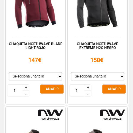
CHAQUETA NORTHWAVE BLADE
CHAQUETA NORTHWAVE
LIGHT ROJO
EXTREME H2O NEGRO
147€
158€
+
+
+
+
AÑADIR
AÑADIR
-
-
-
-