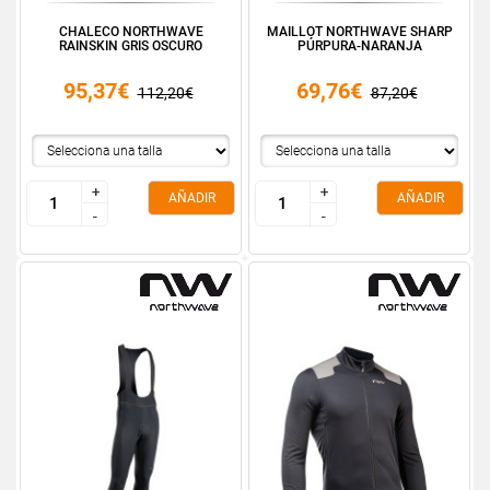
CHALECO NORTHWAVE
MAILLOT NORTHWAVE SHARP
RAINSKIN GRIS OSCURO
PÚRPURA-NARANJA
95,37€
69,76€
112,20€
87,20€
+
+
+
+
AÑADIR
AÑADIR
-
-
-
-