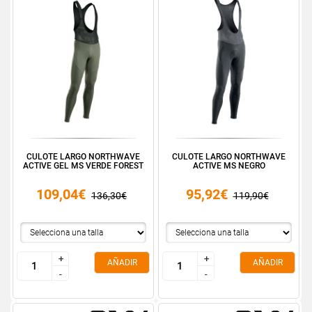
CULOTE LARGO NORTHWAVE
CULOTE LARGO NORTHWAVE
ACTIVE GEL MS VERDE FOREST
ACTIVE MS NEGRO
109,04€
95,92€
136,30€
119,90€
+
+
+
+
AÑADIR
AÑADIR
-
-
-
-