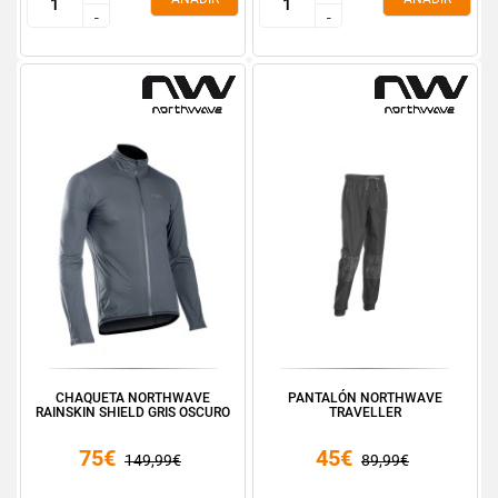
-
-
-
-
CHAQUETA NORTHWAVE
PANTALÓN NORTHWAVE
RAINSKIN SHIELD GRIS OSCURO
TRAVELLER
75€
45€
149,99€
89,99€