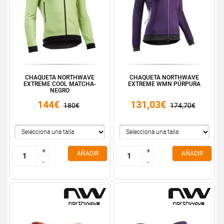
CHAQUETA NORTHWAVE
CHAQUETA NORTHWAVE
EXTREME COOL MATCHA-
EXTREME WMN PÚRPURA
NEGRO
144€
131,03€
180€
174,70€
+
+
+
+
AÑADIR
AÑADIR
-
-
-
-