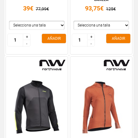
39€
93,75€
77,99€
125€
+
+
+
+
AÑADIR
AÑADIR
-
-
-
-