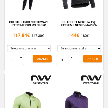
CULOTE LARGO NORTHWAVE
CHAQUETA NORTHWAVE
EXTREME PRO MS NEGRO
EXTREME NEGRO-MARRÓN
117,84€
144€
147,30€
180€
+
+
+
+
AÑADIR
AÑADIR
-
-
-
-