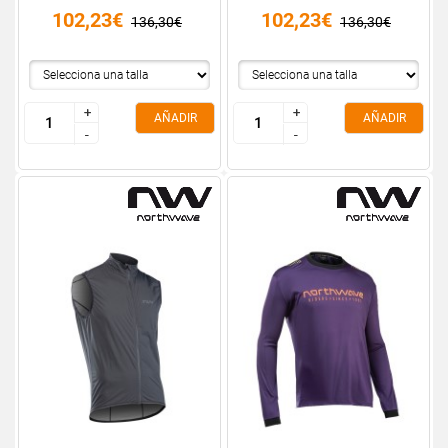
102,23€
102,23€
136,30€
136,30€
+
+
+
+
AÑADIR
AÑADIR
-
-
-
-