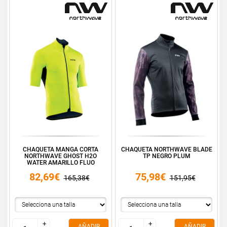
CHAQUETA MANGA CORTA
CHAQUETA NORTHWAVE BLADE
NORTHWAVE GHOST H2O
TP NEGRO PLUM
WATER AMARILLO FLUO
82,69€
75,98€
165,38€
151,95€
+
+
+
+
AÑADIR
AÑADIR