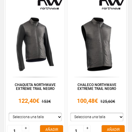
CHAQUETA NORTHWAVE
CHALECO NORTHWAVE
EXTREME TRAIL NEGRO
EXTREME TRAIL NEGRO
122,40€
100,48€
153€
125,60€
+
+
+
+
AÑADIR
AÑADIR