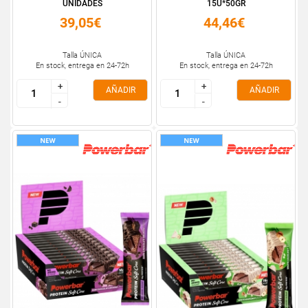
UNIDADES
15U*50GR
39,05€
44,46€
Talla ÚNICA
Talla ÚNICA
En stock, entrega en 24-72h
En stock, entrega en 24-72h
+
+
+
+
AÑADIR
AÑADIR
-
-
-
-