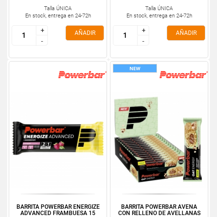
Talla ÚNICA
Talla ÚNICA
En stock, entrega en 24-72h
En stock, entrega en 24-72h
+
+
+
+
AÑADIR
AÑADIR
-
-
-
-
BARRITA POWERBAR ENERGIZE
BARRITA POWERBAR AVENA
ADVANCED FRAMBUESA 15
CON RELLENO DE AVELLANAS