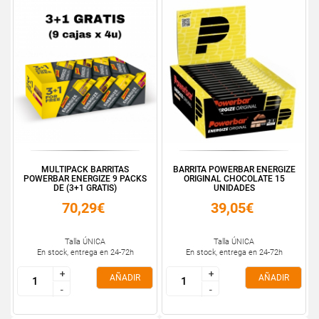
MULTIPACK BARRITAS
BARRITA POWERBAR ENERGIZE
POWERBAR ENERGIZE 9 PACKS
ORIGINAL CHOCOLATE 15
DE (3+1 GRATIS)
UNIDADES
70,29€
39,05€
Talla ÚNICA
Talla ÚNICA
En stock, entrega en 24-72h
En stock, entrega en 24-72h
+
+
+
+
AÑADIR
AÑADIR
-
-
-
-