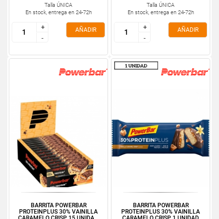
Talla ÚNICA
Talla ÚNICA
En stock, entrega en 24-72h
En stock, entrega en 24-72h
+
+
+
+
AÑADIR
AÑADIR
-
-
-
-
BARRITA POWERBAR
BARRITA POWERBAR
PROTEINPLUS 30% VAINILLA
PROTEINPLUS 30% VAINILLA
CARAMELO CRISP 15 UNIDA...
CARAMELO CRISP 1 UNIDAD