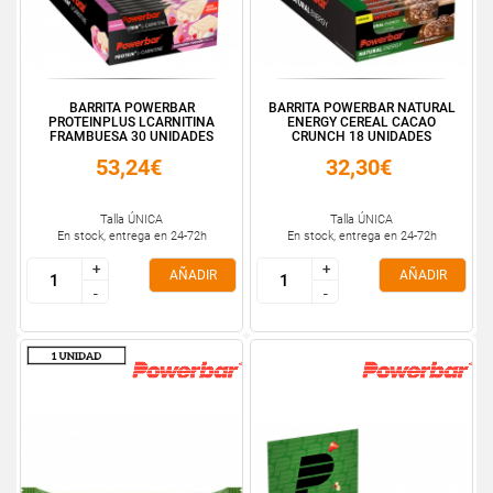
BARRITA POWERBAR
BARRITA POWERBAR NATURAL
PROTEINPLUS LCARNITINA
ENERGY CEREAL CACAO
FRAMBUESA 30 UNIDADES
CRUNCH 18 UNIDADES
53,24€
32,30€
Talla ÚNICA
Talla ÚNICA
En stock, entrega en 24-72h
En stock, entrega en 24-72h
+
+
+
+
AÑADIR
AÑADIR
-
-
-
-