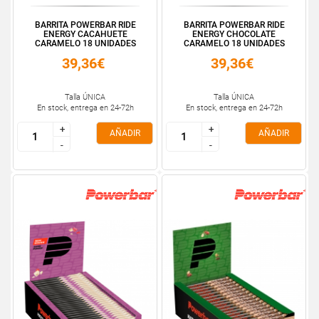
BARRITA POWERBAR RIDE
BARRITA POWERBAR RIDE
ENERGY CACAHUETE
ENERGY CHOCOLATE
CARAMELO 18 UNIDADES
CARAMELO 18 UNIDADES
39,36€
39,36€
Talla ÚNICA
Talla ÚNICA
En stock, entrega en 24-72h
En stock, entrega en 24-72h
+
+
+
+
AÑADIR
AÑADIR
-
-
-
-