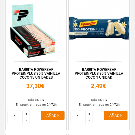
BARRITA POWERBAR
BARRITA POWERBAR
PROTEINPLUS 30% VAINILLA
PROTEINPLUS 30% VAINILLA
COCO 15 UNIDADES
COCO 1 UNIDAD
37,30€
2,49€
Talla ÚNICA
Talla ÚNICA
En stock, entrega en 24-72h
En stock, entrega en 24-72h
+
+
+
+
AÑADIR
AÑADIR
-
-
-
-