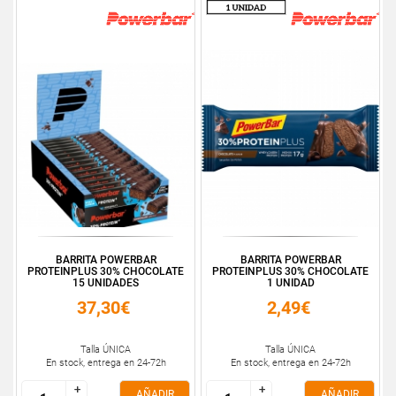
BARRITA POWERBAR
BARRITA POWERBAR
PROTEINPLUS 30% CHOCOLATE
PROTEINPLUS 30% CHOCOLATE
15 UNIDADES
1 UNIDAD
37,30€
2,49€
Talla ÚNICA
Talla ÚNICA
En stock, entrega en 24-72h
En stock, entrega en 24-72h
+
+
+
+
AÑADIR
AÑADIR