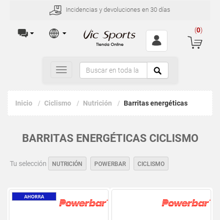
Incidencias y devoluciones en 30 días
(
0
)
Toggle
navigation
Inicio
Ciclismo
Nutrición
Barritas energéticas
BARRITAS ENERGÉTICAS CICLISMO
Tu selección
NUTRICIÓN
POWERBAR
CICLISMO