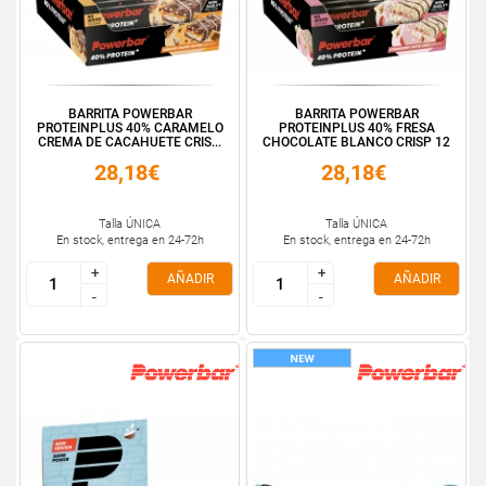
BARRITA POWERBAR
BARRITA POWERBAR
PROTEINPLUS 40% CARAMELO
PROTEINPLUS 40% FRESA
CREMA DE CACAHUETE CRIS...
CHOCOLATE BLANCO CRISP 12
...
28,18€
28,18€
Talla ÚNICA
Talla ÚNICA
En stock, entrega en 24-72h
En stock, entrega en 24-72h
+
+
+
+
AÑADIR
AÑADIR
-
-
-
-