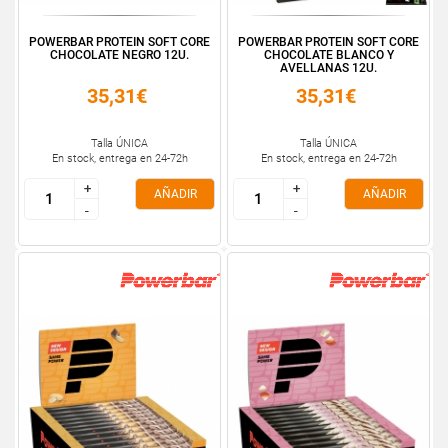
POWERBAR PROTEIN SOFT CORE
POWERBAR PROTEIN SOFT CORE
CHOCOLATE NEGRO 12U.
CHOCOLATE BLANCO Y
AVELLANAS 12U.
35,31€
35,31€
Talla ÚNICA
Talla ÚNICA
En stock, entrega en 24-72h
En stock, entrega en 24-72h
+
+
+
+
AÑADIR
AÑADIR
-
-
-
-