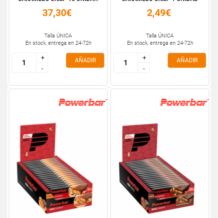
37,30€
2,49€
Talla ÚNICA
Talla ÚNICA
En stock, entrega en 24-72h
En stock, entrega en 24-72h
+
+
+
+
AÑADIR
AÑADIR
-
-
-
-