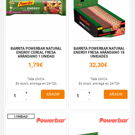
BARRITA POWERBAR NATURAL
BARRITA POWERBAR NATURAL
ENERGY CEREAL FRESA
ENERGY FRESA ARÁNDANO 18
ARÁNDANO 1 UNIDAD
UNIDADES
1,79€
32,30€
Talla ÚNICA
Talla ÚNICA
En stock, entrega en 24-72h
En stock, entrega en 24-72h
+
+
+
+
AÑADIR
AÑADIR
-
-
-
-