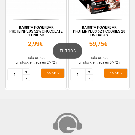
BARRITA POWERBAR
BARRITA POWERBAR
PROTEINPLUS 52% CHOCOLATE
PROTEINPLUS 52% COOKIES 20
1 UNIDAD
UNIDADES
2,99€
59,75€
FILTROS
Talla ÚNICA
Talla ÚNICA
En stock, entrega en 24-72h
En stock, entrega en 24-72h
+
+
+
+
AÑADIR
AÑADIR
-
-
-
-