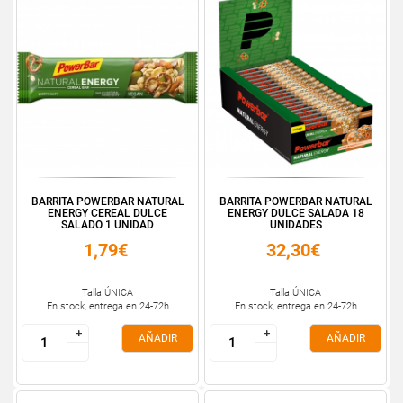
BARRITA POWERBAR NATURAL
BARRITA POWERBAR NATURAL
ENERGY CEREAL DULCE
ENERGY DULCE SALADA 18
SALADO 1 UNIDAD
UNIDADES
1,79€
32,30€
Talla ÚNICA
Talla ÚNICA
En stock, entrega en 24-72h
En stock, entrega en 24-72h
+
+
+
+
AÑADIR
AÑADIR
-
-
-
-