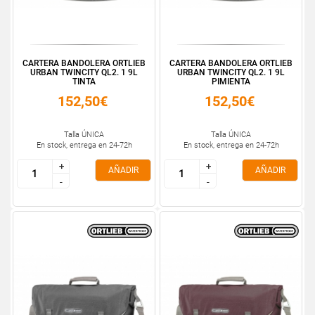
CARTERA BANDOLERA ORTLIEB
CARTERA BANDOLERA ORTLIEB
URBAN TWINCITY QL2. 1 9L
URBAN TWINCITY QL2. 1 9L
TINTA
PIMIENTA
152,50€
152,50€
Talla ÚNICA
Talla ÚNICA
En stock, entrega en 24-72h
En stock, entrega en 24-72h
+
+
+
+
AÑADIR
AÑADIR
-
-
-
-