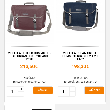
MOCHILA ORTLIEB COMMUTER-
MOCHILA URBAN ORTLIEB
BAG URBAN QL3.1 20L ASH
COMMUTERBAG QL2.1 20L
ROSE
TINTA
213,50€
198,30€
Talla ÚNICA
Talla ÚNICA
En stock, entrega en 24-72h
En stock, entrega en 24-72h
+
+
+
+
AÑADIR
AÑADIR
-
-
-
-