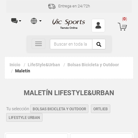
Incidencias y devoluciones en 30 días
(
0
)
Toggle
navigation
Inicio
LifeStyle&Urban
Bolsas Bicicleta y Outdoor
Maletín
MALETÍN LIFESTYLE&URBAN
Tu selección
BOLSAS BICICLETA Y OUTDOOR
ORTLIEB
LIFESTYLE URBAN