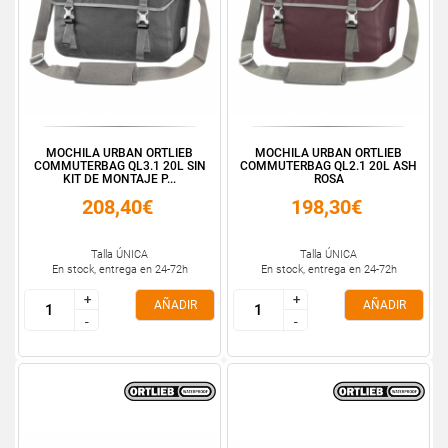
MOCHILA URBAN ORTLIEB
MOCHILA URBAN ORTLIEB
COMMUTERBAG QL3.1 20L SIN
COMMUTERBAG QL2.1 20L ASH
KIT DE MONTAJE P...
ROSA
208,40€
198,30€
Talla ÚNICA
Talla ÚNICA
En stock, entrega en 24-72h
En stock, entrega en 24-72h
+
+
+
+
AÑADIR
AÑADIR
-
-
-
-