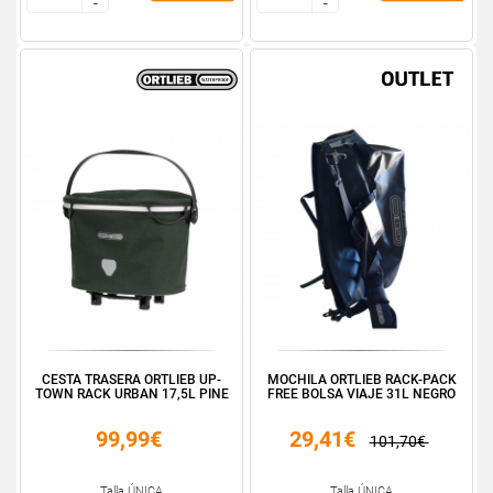
-
-
-
-
CESTA TRASERA ORTLIEB UP-
MOCHILA ORTLIEB RACK-PACK
TOWN RACK URBAN 17,5L PINE
FREE BOLSA VIAJE 31L NEGRO
99,99€
29,41€
101,70€
Talla ÚNICA
Talla ÚNICA