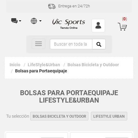
Entrega en 24/72h
(
0
)
Toggle
navigation
Inicio
LifeStyle&Urban
Bolsas Bicicleta y Outdoor
Bolsas para Portaequipaje
BOLSAS PARA PORTAEQUIPAJE
LIFESTYLE&URBAN
Tu selección
BOLSAS BICICLETA Y OUTDOOR
LIFESTYLE URBAN