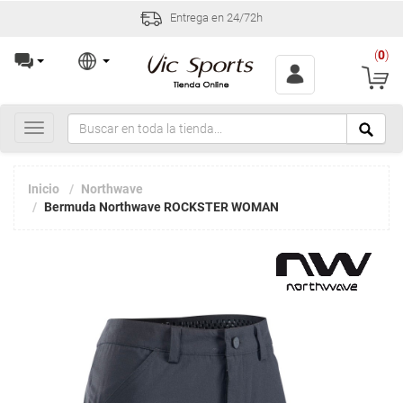
Entrega en 24/72h
(
0
)
Toggle
navigation
Inicio
Northwave
Bermuda Northwave ROCKSTER WOMAN