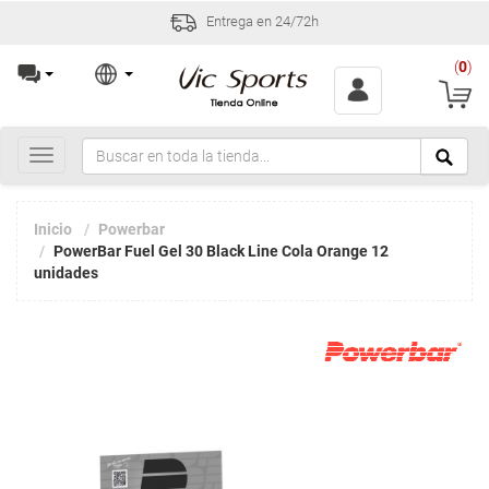
Entrega en 24/72h
(
0
)
Toggle
navigation
Inicio
Powerbar
PowerBar Fuel Gel 30 Black Line Cola Orange 12
unidades