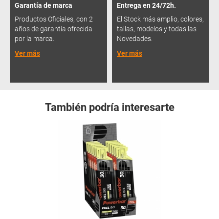
Garantía de marca
Entrega en 24/72h.
Productos Oficiales, con 2
El Stock más amplio, colores,
años de garantía ofrecida
tallas, modelos y todas las
por la marca.
Novedades.
Ver más
Ver más
También podría interesarte