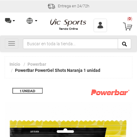
Entrega en 24/72h
(
0
)
Toggle
navigation
Inicio
Powerbar
PowerBar PowerGel Shots Naranja 1 unidad