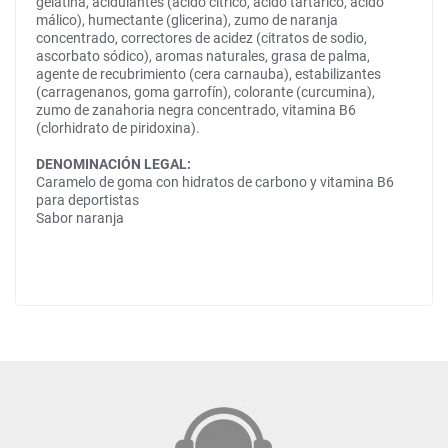
gelatina, acidulantes (ácido cítrico, ácido tartárico, ácido
málico), humectante (glicerina), zumo de naranja
concentrado, correctores de acidez (citratos de sodio,
ascorbato sódico), aromas naturales, grasa de palma,
agente de recubrimiento (cera carnauba), estabilizantes
(carragenanos, goma garrofín), colorante (curcumina),
zumo de zanahoria negra concentrado, vitamina B6
(clorhidrato de piridoxina).
DENOMINACIÓN LEGAL:
Caramelo de goma con hidratos de carbono y vitamina B6
para deportistas
Sabor naranja