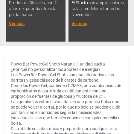
Productos Oficiales, con 2
El Stock más amplio, colores,
años de garantía ofrecida
tallas, modelos y todas las
por la marca.
Novedades.
Ver más
Ver más
PowerBar PowerGel Shots Naranja 1 unidad suelta
¿Por qué no personalizar los aportes de energía?
Los PowerBar PowerGel Shots son una alternativa a las
barritas y geles clásicos de hidratos de carbono.
Como los PowerGel, contienen C2MAX, una combinación de
carbohidratos desarrollada científicamente con una
proporción de fuentes de glucosa y fructosa de 2:1.
Las gominolas están envasadas en una práctica bolsa que
se puede volver a cerrar, por lo que no solo se pueden dividir
con facilidad en porciones según las necesidades
individuales, sino que también caben en cualquier mochila o
bolsa.
Disfruta de su sabor único y prepárate para cualquier reto.