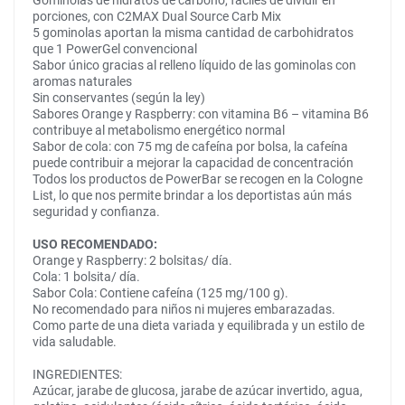
Gominolas de hidratos de carbono, fáciles de dividir en
porciones, con C2MAX Dual Source Carb Mix
5 gominolas aportan la misma cantidad de carbohidratos
que 1 PowerGel convencional
Sabor único gracias al relleno líquido de las gominolas con
aromas naturales
Sin conservantes (según la ley)
Sabores Orange y Raspberry: con vitamina B6 – vitamina B6
contribuye al metabolismo energético normal
Sabor de cola: con 75 mg de cafeína por bolsa, la cafeína
puede contribuir a mejorar la capacidad de concentración
Todos los productos de PowerBar se recogen en la Cologne
List, lo que nos permite brindar a los deportistas aún más
seguridad y confianza.
USO RECOMENDADO:
Orange y Raspberry: 2 bolsitas/ día.
Cola: 1 bolsita/ día.
Sabor Cola: Contiene cafeína (125 mg/100 g).
No recomendado para niños ni mujeres embarazadas.
Como parte de una dieta variada y equilibrada y un estilo de
vida saludable.
INGREDIENTES:
Azúcar, jarabe de glucosa, jarabe de azúcar invertido, agua,