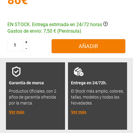
86€
EN STOCK. Entrega estimada en 24/72 horas
Gastos de envío: 7,50 € (Península)
+
+
AÑADIR
-
-
Garantía de marca
Entrega en 24/72h.
Productos Oficiales, con 2
El Stock más amplio, colores,
años de garantía ofrecida
tallas, modelos y todas las
por la marca.
Novedades.
Ver más
Ver más