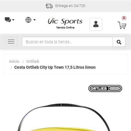
Entrega en 24/72h
(
0
)
Toggle
navigation
Inicio
Ortlieb
Cesta Ortlieb City Up Town 17,5 Litros limon