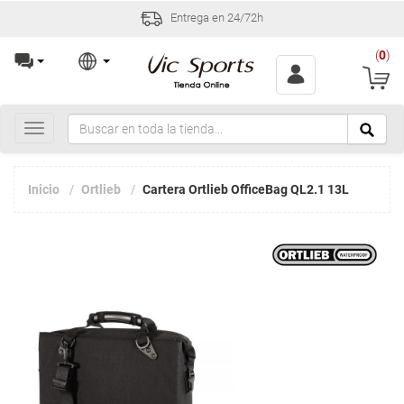
Entrega en 24/72h
(
0
)
Toggle
navigation
Inicio
Ortlieb
Cartera Ortlieb OfficeBag QL2.1 13L