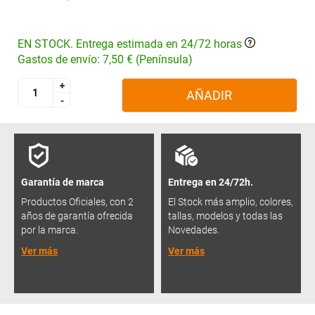
EN STOCK. Entrega estimada en 24/72 horas
Gastos de envío: 7,50 € (Península)
+
+
AÑADIR
-
-
Garantía de marca
Entrega en 24/72h.
Productos Oficiales, con 2
El Stock más amplio, colores,
años de garantía ofrecida
tallas, modelos y todas las
por la marca.
Novedades.
Ver más
Ver más