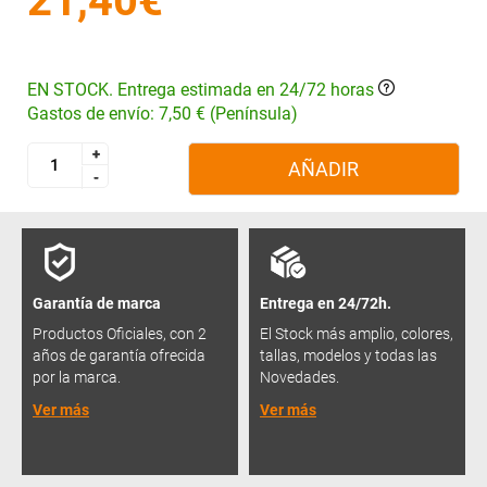
21,40€
EN STOCK. Entrega estimada en 24/72 horas
Gastos de envío: 7,50 € (Península)
+
+
AÑADIR
-
-
Garantía de marca
Entrega en 24/72h.
Productos Oficiales, con 2
El Stock más amplio, colores,
años de garantía ofrecida
tallas, modelos y todas las
por la marca.
Novedades.
Ver más
Ver más