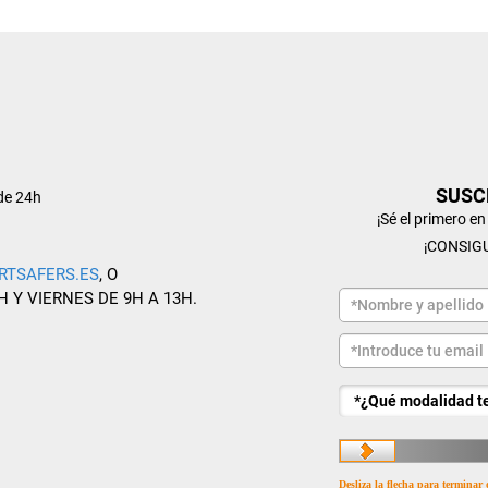
SUSC
de 24h
¡Sé el primero e
¡CONSIG
RTSAFERS.ES
, O
H Y VIERNES DE 9H A 13H.
Desliza la flecha para terminar 