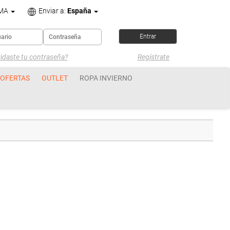
OMA
Enviar a:
España
idaste tu contraseña?
Regístrate
OFERTAS
OUTLET
ROPA INVIERNO