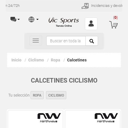
Incidencias y devoluciones en 30 días
(
0
)
Toggle
navigation
Inicio
Ciclismo
Ropa
Calcetines
CALCETINES CICLISMO
Tu selección
ROPA
CICLISMO