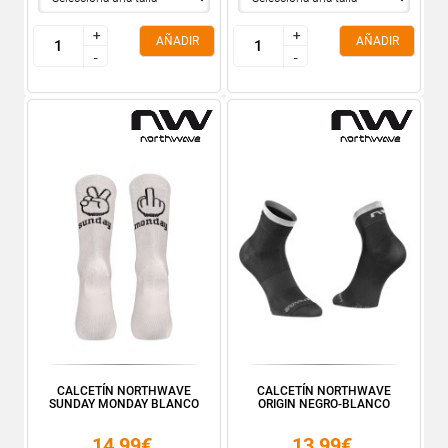
+
+
+
+
AÑADIR
AÑADIR
-
-
-
-
CALCETÍN NORTHWAVE
CALCETÍN NORTHWAVE
SUNDAY MONDAY BLANCO
ORIGIN NEGRO-BLANCO
14,99€
13,99€