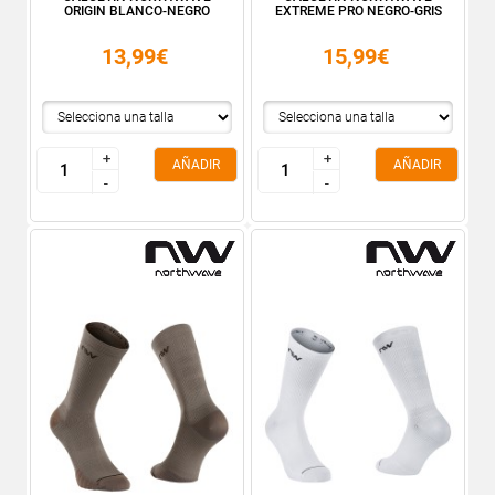
ORIGIN BLANCO-NEGRO
EXTREME PRO NEGRO-GRIS
13,99€
15,99€
+
+
+
+
AÑADIR
AÑADIR
-
-
-
-