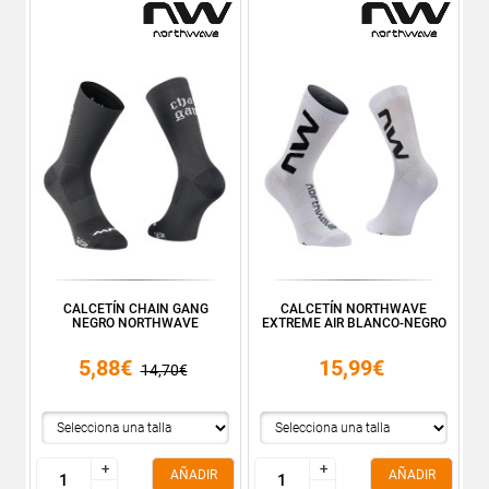
CALCETÍN CHAIN GANG
CALCETÍN NORTHWAVE
NEGRO NORTHWAVE
EXTREME AIR BLANCO-NEGRO
5,88€
15,99€
14,70€
+
+
+
+
AÑADIR
AÑADIR