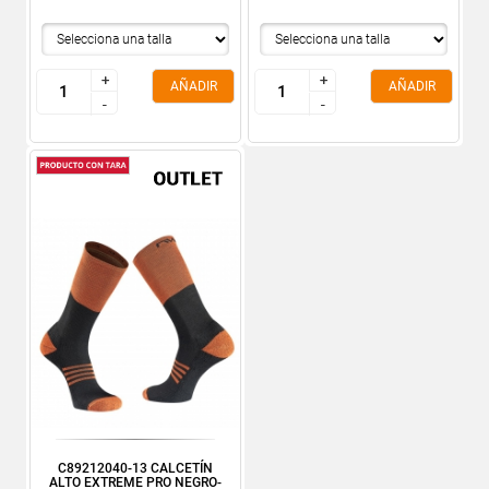
+
+
+
+
AÑADIR
AÑADIR
-
-
-
-
C89212040-13 CALCETÍN
ALTO EXTREME PRO NEGRO-