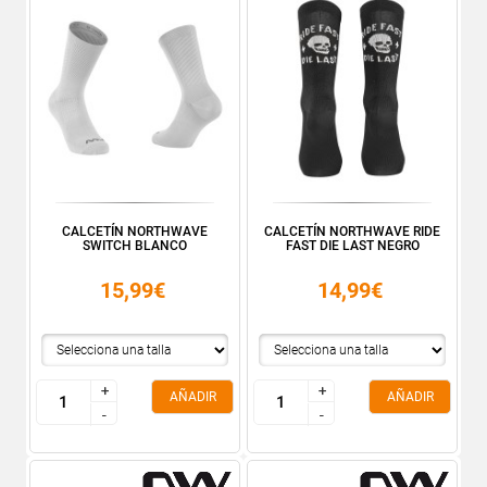
CALCETÍN NORTHWAVE
CALCETÍN NORTHWAVE RIDE
SWITCH BLANCO
FAST DIE LAST NEGRO
15,99€
14,99€
+
+
+
+
AÑADIR
AÑADIR
-
-
-
-