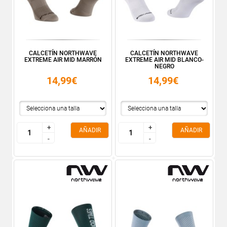
CALCETÍN NORTHWAVE
CALCETÍN NORTHWAVE
EXTREME AIR MID MARRÓN
EXTREME AIR MID BLANCO-
NEGRO
14,99€
14,99€
+
+
+
+
AÑADIR
AÑADIR
-
-
-
-