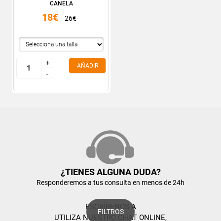
CANELA
18€
26€
+
+
AÑADIR
-
-
¿TIENES ALGUNA DUDA?
Responderemos a tus consulta en menos de 24h
ESCRÍBENOS A
FILTROS
UTILIZA NUESTRO CHAT ONLINE,