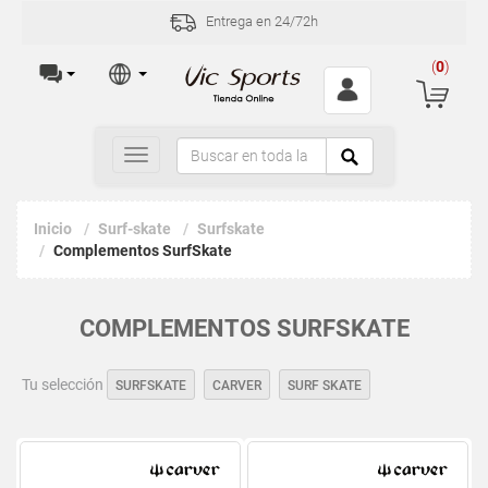
Entrega en 24/72h
(
0
)
Toggle
navigation
Inicio
Surf-skate
Surfskate
Complementos SurfSkate
COMPLEMENTOS SURFSKATE
Tu selección
SURFSKATE
CARVER
SURF SKATE