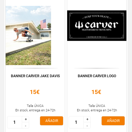
BANNER CARVER JAKE DAVIS
BANNER CARVER LOGO
15€
15€
Talla ÚNICA
Talla ÚNICA
En stock, entrega en 24-72h
En stock, entrega en 24-72h
+
+
+
+
AÑADIR
AÑADIR
-
-
-
-