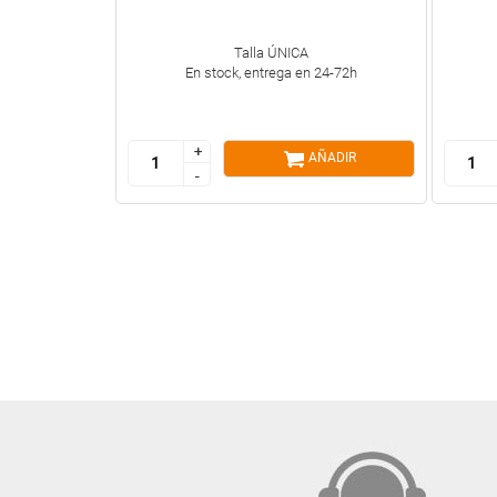
Talla ÚNICA
En stock, entrega en 24-72h
+
+
AÑADIR
-
-