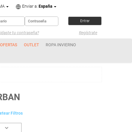
OMA
Enviar a:
España
idaste tu contraseña?
Regístrate
OFERTAS
OUTLET
ROPA INVIERNO
RBAN
tear Filtros