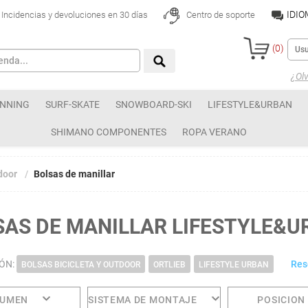
IDI
Incidencias y devoluciones en 30 días
Centro de soporte
(
0
)
¿Olv
NNING
SURF-SKATE
SNOWBOARD-SKI
LIFESTYLE&URBAN
SHIMANO COMPONENTES
ROPA VERANO
door
Bolsas de manillar
SAS DE MANILLAR LIFESTYLE&U
IÓN:
Rese
BOLSAS BICICLETA Y OUTDOOR
ORTLIEB
LIFESTYLE URBAN
LUMEN
SISTEMA DE MONTAJE
POSICION