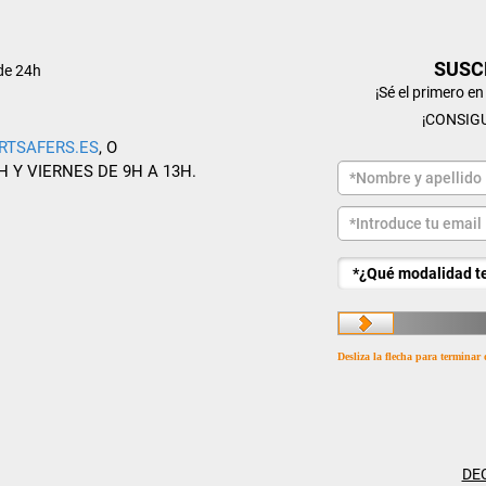
SUSC
de 24h
¡Sé el primero e
¡CONSIG
RTSAFERS.ES
, O
H Y VIERNES DE 9H A 13H.
Desliza la flecha para terminar 
DE