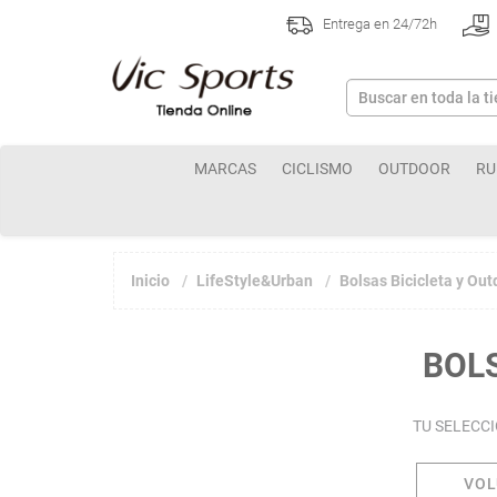
Entrega en 24/72h
MARCAS
CICLISMO
OUTDOOR
RU
Inicio
LifeStyle&Urban
Bolsas Bicicleta y Out
BOL
TU SELECC
VO