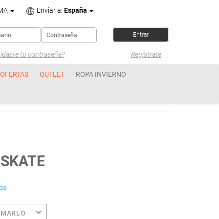
OMA
Enviar a:
España
idaste tu contraseña?
Regístrate
OFERTAS
OUTLET
ROPA INVIERNO
-SKATE
os
OMARLO