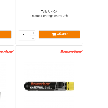
Talla ÚNICA
En stock, entrega en 24-72h
+
+
AÑADIR
-
-