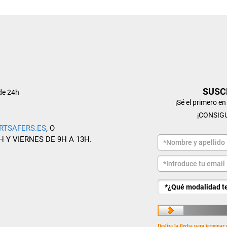
SUSC
de 24h
¡Sé el primero e
¡CONSIG
RTSAFERS.ES
, O
H Y VIERNES DE 9H A 13H.
Desliza la flecha para terminar 