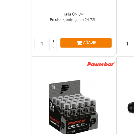
Talla ÚNICA
En stock, entrega en 24-72h
+
+
AÑADIR
-
-