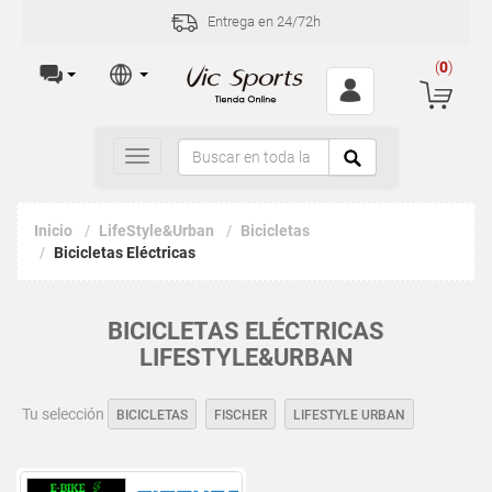
Entrega en 24/72h
(
0
)
Toggle
navigation
Inicio
LifeStyle&Urban
Bicicletas
Bicicletas Eléctricas
BICICLETAS ELÉCTRICAS
LIFESTYLE&URBAN
Tu selección
BICICLETAS
FISCHER
LIFESTYLE URBAN