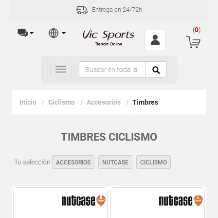
Entrega en 24/72h
(
0
)
Toggle
navigation
Inicio
Ciclismo
Accesorios
Timbres
TIMBRES CICLISMO
Tu selección
ACCESORIOS
NUTCASE
CICLISMO