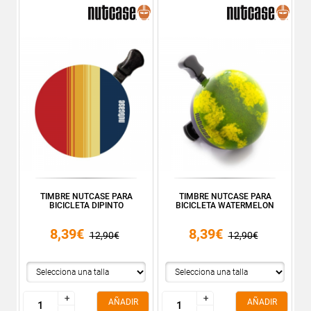
TIMBRE NUTCASE PARA
TIMBRE NUTCASE PARA
BICICLETA DIPINTO
BICICLETA WATERMELON
8,39€
8,39€
12,90€
12,90€
+
+
+
+
AÑADIR
AÑADIR