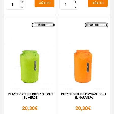
+
+
+
+
AÑADIR
AÑADIR
-
-
-
-
PETATE ORTLIEB DRYBAG LIGHT
PETATE ORTLIEB DRYBAG LIGHT
3L VERDE
3L NARANJA
20,30€
20,30€