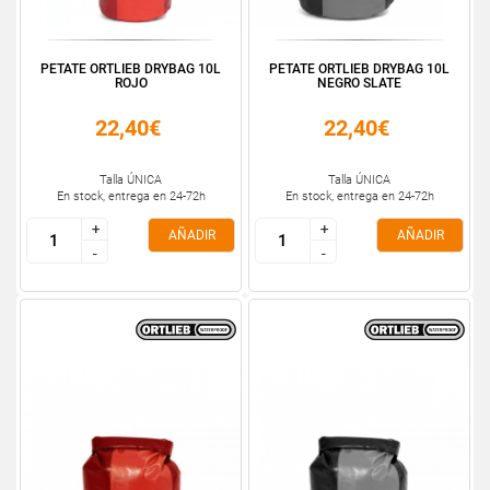
PETATE ORTLIEB DRYBAG 10L
PETATE ORTLIEB DRYBAG 10L
ROJO
NEGRO SLATE
22,40€
22,40€
Talla ÚNICA
Talla ÚNICA
En stock, entrega en 24-72h
En stock, entrega en 24-72h
+
+
+
+
AÑADIR
AÑADIR
-
-
-
-