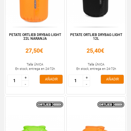
PETATE ORTLIEB DRYBAG LIGHT
PETATE ORTLIEB DRYBAG LIGHT
22L NARANJA
12L
27,50€
25,40€
Talla ÚNICA
Talla ÚNICA
En stock, entrega en 24-72h
En stock, entrega en 24-72h
+
+
+
+
AÑADIR
AÑADIR
-
-
-
-