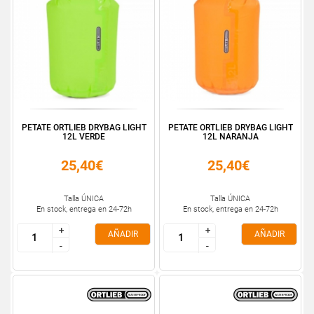
PETATE ORTLIEB DRYBAG LIGHT
PETATE ORTLIEB DRYBAG LIGHT
12L VERDE
12L NARANJA
25,40€
25,40€
Talla ÚNICA
Talla ÚNICA
En stock, entrega en 24-72h
En stock, entrega en 24-72h
+
+
+
+
AÑADIR
AÑADIR
-
-
-
-