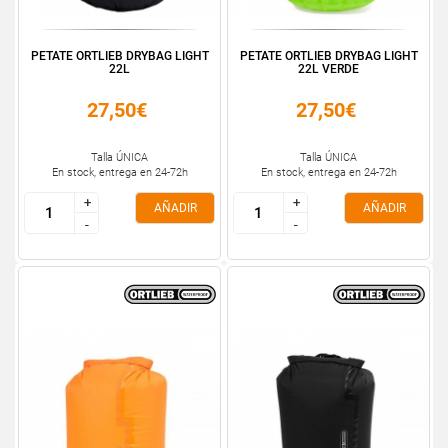
PETATE ORTLIEB DRYBAG LIGHT
PETATE ORTLIEB DRYBAG LIGHT
22L
22L VERDE
27,50€
27,50€
Talla ÚNICA
Talla ÚNICA
En stock, entrega en 24-72h
En stock, entrega en 24-72h
+
+
+
+
AÑADIR
AÑADIR
-
-
-
-