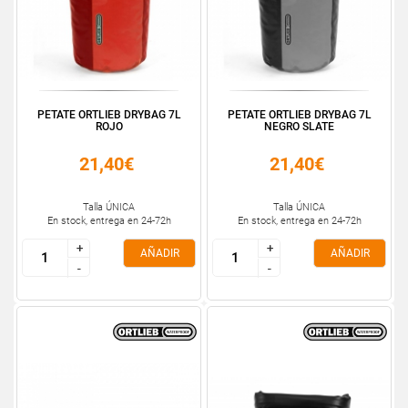
PETATE ORTLIEB DRYBAG 7L
PETATE ORTLIEB DRYBAG 7L
ROJO
NEGRO SLATE
21,40€
21,40€
Talla ÚNICA
Talla ÚNICA
En stock, entrega en 24-72h
En stock, entrega en 24-72h
+
+
+
+
AÑADIR
AÑADIR
-
-
-
-