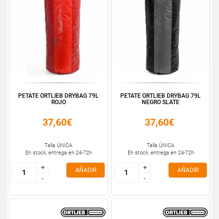
PETATE ORTLIEB DRYBAG 79L
PETATE ORTLIEB DRYBAG 79L
ROJO
NEGRO SLATE
37,60€
37,60€
Talla ÚNICA
Talla ÚNICA
En stock, entrega en 24-72h
En stock, entrega en 24-72h
+
+
+
+
AÑADIR
AÑADIR
-
-
-
-