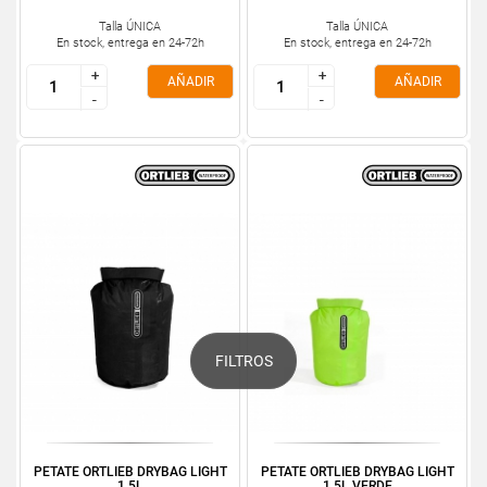
Talla ÚNICA
Talla ÚNICA
En stock, entrega en 24-72h
En stock, entrega en 24-72h
+
+
+
+
AÑADIR
AÑADIR
-
-
-
-
FILTROS
PETATE ORTLIEB DRYBAG LIGHT
PETATE ORTLIEB DRYBAG LIGHT
1,5L
1,5L VERDE