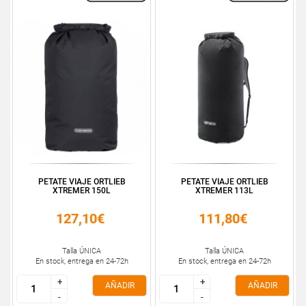
PETATE VIAJE ORTLIEB
PETATE VIAJE ORTLIEB
XTREMER 150L
XTREMER 113L
127,10€
111,80€
Talla ÚNICA
Talla ÚNICA
En stock, entrega en 24-72h
En stock, entrega en 24-72h
+
+
+
+
AÑADIR
AÑADIR
-
-
-
-