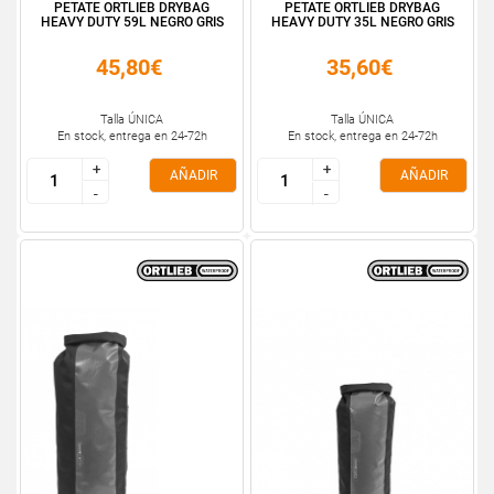
PETATE ORTLIEB DRYBAG
PETATE ORTLIEB DRYBAG
HEAVY DUTY 59L NEGRO GRIS
HEAVY DUTY 35L NEGRO GRIS
45,80€
35,60€
Talla ÚNICA
Talla ÚNICA
En stock, entrega en 24-72h
En stock, entrega en 24-72h
+
+
+
+
AÑADIR
AÑADIR
-
-
-
-