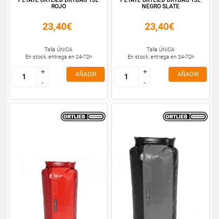
PETATE ORTLIEB DRYBAG 13L
PETATE ORTLIEB DRYBAG 13L
ROJO
NEGRO SLATE
23,40€
23,40€
Talla ÚNICA
Talla ÚNICA
En stock, entrega en 24-72h
En stock, entrega en 24-72h
+
+
+
+
AÑADIR
AÑADIR
-
-
-
-