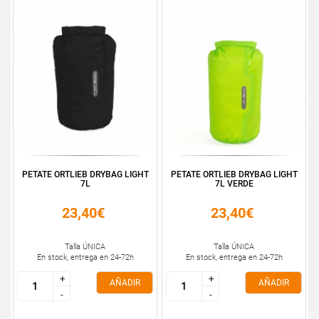
PETATE ORTLIEB DRYBAG LIGHT
PETATE ORTLIEB DRYBAG LIGHT
7L
7L VERDE
23,40€
23,40€
Talla ÚNICA
Talla ÚNICA
En stock, entrega en 24-72h
En stock, entrega en 24-72h
+
+
+
+
AÑADIR
AÑADIR
-
-
-
-