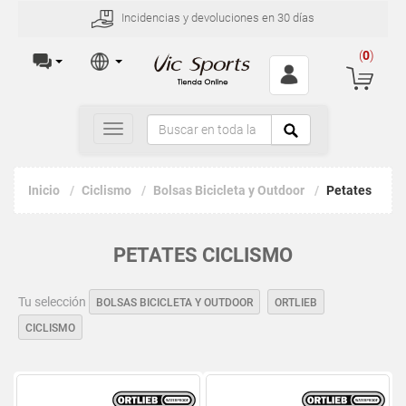
Incidencias y devoluciones en 30 días
(
0
)
Toggle
navigation
Inicio
Ciclismo
Bolsas Bicicleta y Outdoor
Petates
PETATES CICLISMO
Tu selección
BOLSAS BICICLETA Y OUTDOOR
ORTLIEB
CICLISMO