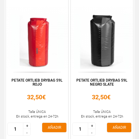
PETATE ORTLIEB DRYBAG 59L
PETATE ORTLIEB DRYBAG 59L
ROJO
NEGRO SLATE
32,50€
32,50€
Talla ÚNICA
Talla ÚNICA
En stock, entrega en 24-72h
En stock, entrega en 24-72h
+
+
+
+
AÑADIR
AÑADIR
-
-
-
-