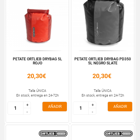
PETATE ORTLIEB DRYBAG 5L
PETATE ORTLIEB DRYBAG PD350
ROJO
5L NEGRO SLATE
20,30€
20,30€
Talla ÚNICA
Talla ÚNICA
En stock, entrega en 24-72h
En stock, entrega en 24-72h
+
+
+
+
AÑADIR
AÑADIR
-
-
-
-