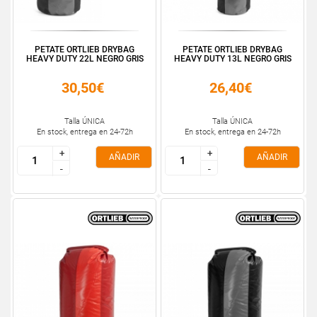
PETATE ORTLIEB DRYBAG
PETATE ORTLIEB DRYBAG
HEAVY DUTY 22L NEGRO GRIS
HEAVY DUTY 13L NEGRO GRIS
30,50€
26,40€
Talla ÚNICA
Talla ÚNICA
En stock, entrega en 24-72h
En stock, entrega en 24-72h
+
+
+
+
AÑADIR
AÑADIR
-
-
-
-