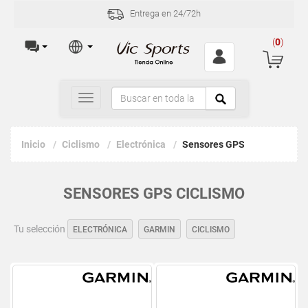
Entrega en 24/72h
(
0
)
Toggle
navigation
Inicio
Ciclismo
Electrónica
Sensores GPS
SENSORES GPS CICLISMO
Tu selección
ELECTRÓNICA
GARMIN
CICLISMO