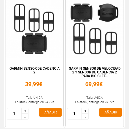
GARMIN SENSOR DE CADENCIA
GARMIN SENSOR DE VELOCIDAD
2
2 Y SENSOR DE CADENCIA 2
PARA BICICLET...
39,99€
69,99€
Talla ÚNICA
Talla ÚNICA
En stock, entrega en 24-72h
En stock, entrega en 24-72h
+
+
+
+
AÑADIR
AÑADIR
-
-
-
-